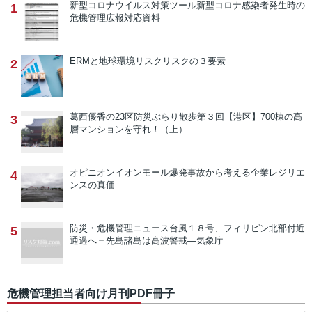
新型コロナウイルス対策ツール
新型コロナ感染者発生時の
1
危機管理広報対応資料
ERMと地球環境リスク
リスクの３要素
2
葛西優香の23区防災ぶらり散歩
第３回【港区】700棟の高
3
層マンションを守れ！（上）
オピニオン
イオンモール爆発事故から考える企業レジリエ
4
ンスの真価
防災・危機管理ニュース
台風１８号、フィリピン北部付近
5
通過へ＝先島諸島は高波警戒―気象庁
危機管理担当者向け月刊PDF冊子