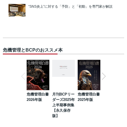
“SNS炎上”に対する「予防」と「初動」を専門家が解説
危機管理とBCPのおススメ本
危機管理白書
月刊BCPリー
危機管理白書
2023年防災・
2026年版
ダーズ2025年
2025年版
BCP・リスク
上半期事例集
マネジメント
【永久保存
事例集【永久
版】
保存版】