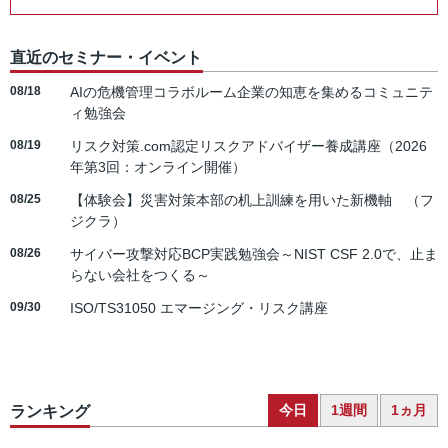
直近のセミナー・イベント
08/18
AIの危機管理コラボルーム企業の知恵を集めるコミュニテ
ィ勉強会
08/19
リスク対策.com認定リスクアドバイザー養成講座（2026
年第3回：オンライン開催）
08/25
【体験会】災害対策本部の机上訓練を用いた新機軸 （フ
ジクラ）
08/26
サイバー攻撃対応BCP実践勉強会～NIST CSF 2.0で、止ま
らない会社をつくる～
09/30
ISO/TS31050 エマージング・リスク講座
今日
1週間
1ヵ月
ランキング