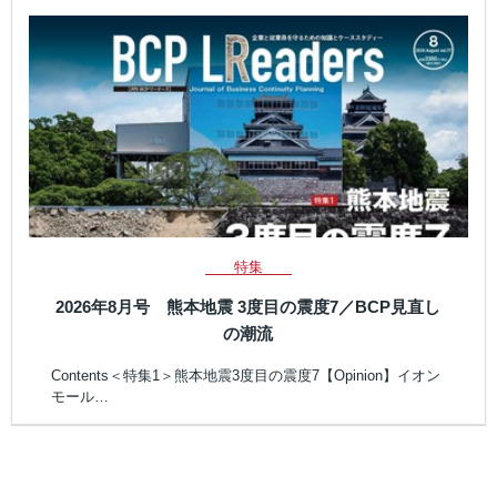
特集
2026年8月号 熊本地震 3度目の震度7／BCP見直し
の潮流
Contents＜特集1＞熊本地震3度目の震度7【Opinion】イオン
モール…