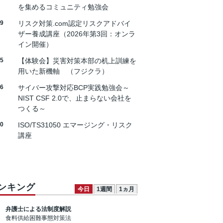
を集めるコミュニティ勉強会
19
リスク対策.com認定リスクアドバイ
ザー養成講座（2026年第3回：オンラ
イン開催）
25
【体験会】災害対策本部の机上訓練を
用いた新機軸 （フジクラ）
26
サイバー攻撃対応BCP実践勉強会～
NIST CSF 2.0で、止まらない会社を
つくる～
30
ISO/TS31050 エマージング・リスク
講座
ンキング
今日
1週間
1ヵ月
弁護士による法制度解説
食料供給困難事態対策法