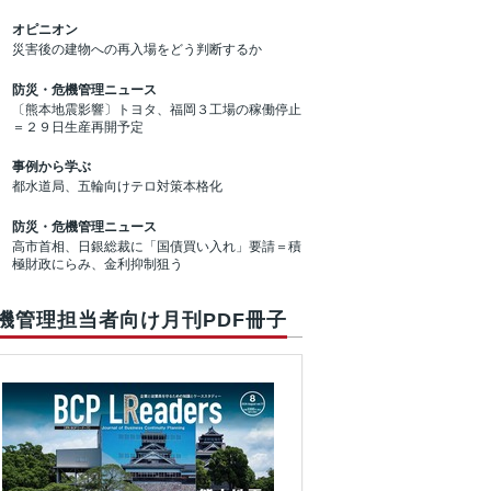
オピニオン
災害後の建物への再入場をどう判断するか
防災・危機管理ニュース
〔熊本地震影響〕トヨタ、福岡３工場の稼働停止
＝２９日生産再開予定
事例から学ぶ
都水道局、五輪向けテロ対策本格化
防災・危機管理ニュース
高市首相、日銀総裁に「国債買い入れ」要請＝積
極財政にらみ、金利抑制狙う
機管理担当者向け月刊PDF冊子