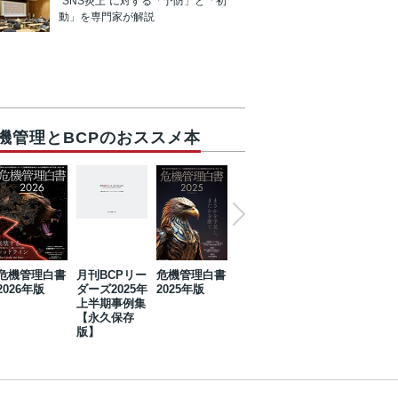
“SNS炎上”に対する「予防」と「初
動」を専門家が解説
機管理とBCPのおススメ本
危機管理白書
月刊BCPリー
危機管理白書
2023年防災・
危機管理白書
2026年版
ダーズ2025年
2025年版
BCP・リスク
2024年版
上半期事例集
マネジメント
【永久保存
事例集【永久
版】
保存版】