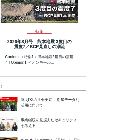
特集
2026年8月号 熊本地震 3度目の
震度7／BCP見直しの潮流
Contents＜特集1＞熊本地震3度目の震度
7【Opinion】イオンモール…
R】
防災DXの社会実装 －衛星データ利
活用に向けて
事業継続を見据えたセキュリティ
を考える