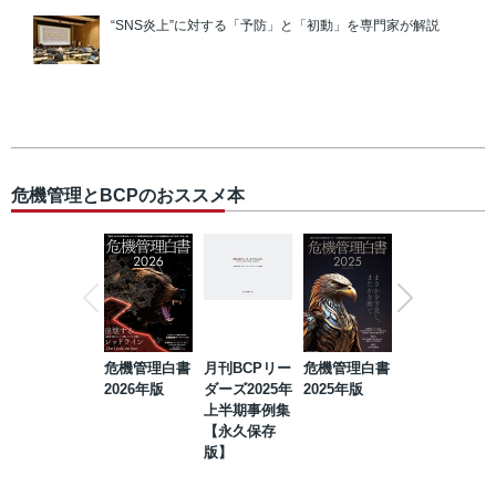
“SNS炎上”に対する「予防」と「初動」を専門家が解説
危機管理とBCPのおススメ本
危機管理白書
月刊BCPリー
危機管理白書
2023年防災・
2026年版
ダーズ2025年
2025年版
BCP・リスク
上半期事例集
マネジメント
【永久保存
事例集【永久
版】
保存版】