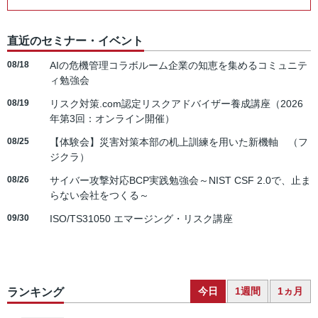
直近のセミナー・イベント
08/18
AIの危機管理コラボルーム企業の知恵を集めるコミュニテ
ィ勉強会
08/19
リスク対策.com認定リスクアドバイザー養成講座（2026
年第3回：オンライン開催）
08/25
【体験会】災害対策本部の机上訓練を用いた新機軸 （フ
ジクラ）
08/26
サイバー攻撃対応BCP実践勉強会～NIST CSF 2.0で、止ま
らない会社をつくる～
09/30
ISO/TS31050 エマージング・リスク講座
今日
1週間
1ヵ月
ランキング