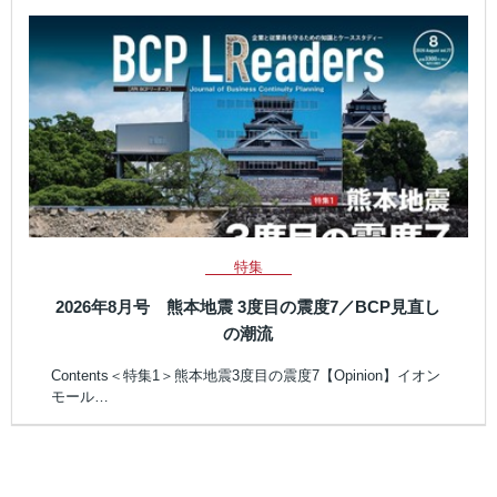
特集
2026年8月号 熊本地震 3度目の震度7／BCP見直し
の潮流
Contents＜特集1＞熊本地震3度目の震度7【Opinion】イオン
モール…