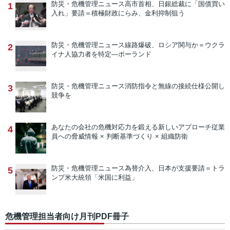
防災・危機管理ニュース
高市首相、日銀総裁に「国債買い
1
入れ」要請＝積極財政にらみ、金利抑制狙う
防災・危機管理ニュース
線路爆破、ロシア関与か＝ウクラ
2
イナ人協力者を特定―ポーランド
防災・危機管理ニュース
消防指令と無線の接続仕様公開し
3
競争を
あなたの会社の危機対応力を鍛える新しいアプローチ
従業
4
員への脅威情報 × 判断基準づくり × 組織防衛
防災・危機管理ニュース
為替介入、日本が支援要請＝トラ
5
ンプ米大統領「米国に利益」
危機管理担当者向け月刊PDF冊子