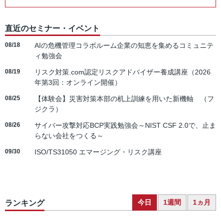
直近のセミナー・イベント
08/18
AIの危機管理コラボルーム企業の知恵を集めるコミュニテ
ィ勉強会
08/19
リスク対策.com認定リスクアドバイザー養成講座（2026
年第3回：オンライン開催）
08/25
【体験会】災害対策本部の机上訓練を用いた新機軸 （フ
ジクラ）
08/26
サイバー攻撃対応BCP実践勉強会～NIST CSF 2.0で、止ま
らない会社をつくる～
09/30
ISO/TS31050 エマージング・リスク講座
今日
1週間
1ヵ月
ランキング