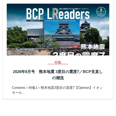
特集
2026年8月号 熊本地震 3度目の震度7／BCP見直し
の潮流
Contents＜特集1＞熊本地震3度目の震度7【Opinion】イオン
モール…