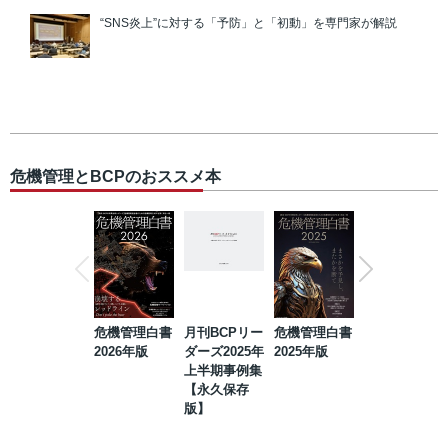
“SNS炎上”に対する「予防」と「初動」を専門家が解説
危機管理とBCPのおススメ本
危機管理白書
月刊BCPリー
危機管理白書
2023年防災・
2026年版
ダーズ2025年
2025年版
BCP・リスク
上半期事例集
マネジメント
【永久保存
事例集【永久
版】
保存版】