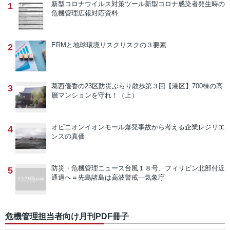
新型コロナウイルス対策ツール
新型コロナ感染者発生時の
1
危機管理広報対応資料
ERMと地球環境リスク
リスクの３要素
2
葛西優香の23区防災ぶらり散歩
第３回【港区】700棟の高
3
層マンションを守れ！（上）
オピニオン
イオンモール爆発事故から考える企業レジリエ
4
ンスの真価
防災・危機管理ニュース
台風１８号、フィリピン北部付近
5
通過へ＝先島諸島は高波警戒―気象庁
危機管理担当者向け月刊PDF冊子