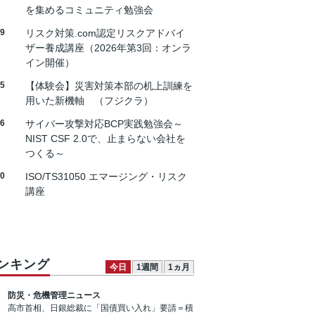
を集めるコミュニティ勉強会
19
リスク対策.com認定リスクアドバイ
ザー養成講座（2026年第3回：オンラ
イン開催）
25
【体験会】災害対策本部の机上訓練を
用いた新機軸 （フジクラ）
26
サイバー攻撃対応BCP実践勉強会～
NIST CSF 2.0で、止まらない会社を
つくる～
30
ISO/TS31050 エマージング・リスク
講座
ンキング
今日
1週間
1ヵ月
防災・危機管理ニュース
高市首相、日銀総裁に「国債買い入れ」要請＝積