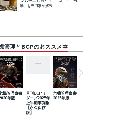
“SNS炎上”に対する「予防」と「初
動」を専門家が解説
機管理とBCPのおススメ本
危機管理白書
月刊BCPリー
危機管理白書
2023年防災・
危機管理白書
2026年版
ダーズ2025年
2025年版
BCP・リスク
2024年版
上半期事例集
マネジメント
【永久保存
事例集【永久
版】
保存版】