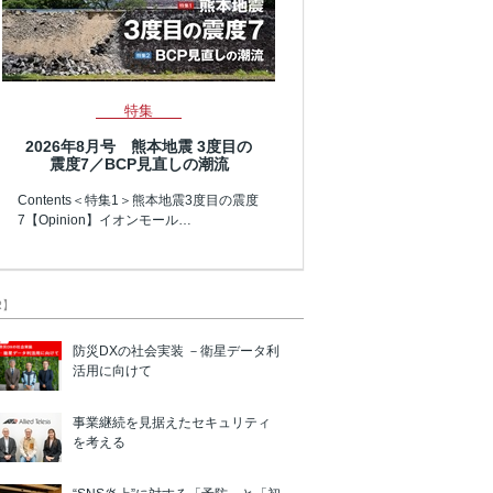
特集
2026年8月号 熊本地震 3度目の
震度7／BCP見直しの潮流
Contents＜特集1＞熊本地震3度目の震度
7【Opinion】イオンモール…
R】
防災DXの社会実装 －衛星データ利
活用に向けて
事業継続を見据えたセキュリティ
を考える