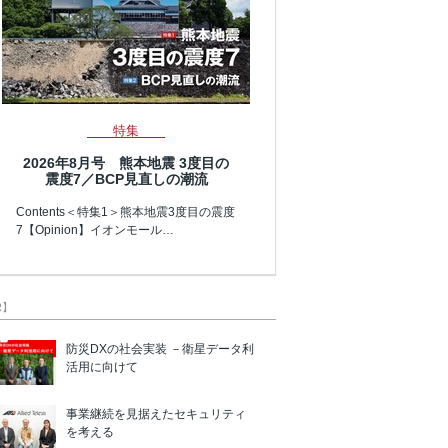
特集
2026年8月号 熊本地震 3度目の
震度7／BCP見直しの潮流
Contents＜特集1＞熊本地震3度目の震度
7【Opinion】イオンモール…
R】
防災DXの社会実装 －衛星データ利
活用に向けて
事業継続を見据えたセキュリティ
を考える