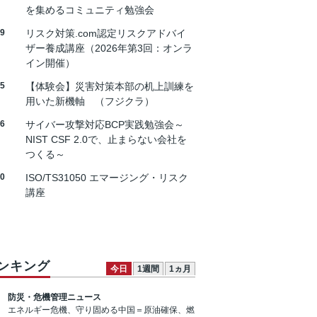
を集めるコミュニティ勉強会
19
リスク対策.com認定リスクアドバイ
ザー養成講座（2026年第3回：オンラ
イン開催）
25
【体験会】災害対策本部の机上訓練を
用いた新機軸 （フジクラ）
26
サイバー攻撃対応BCP実践勉強会～
NIST CSF 2.0で、止まらない会社を
つくる～
30
ISO/TS31050 エマージング・リスク
講座
ンキング
今日
1週間
1ヵ月
防災・危機管理ニュース
エネルギー危機、守り固める中国＝原油確保、燃