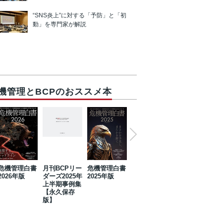
“SNS炎上”に対する「予防」と「初
動」を専門家が解説
機管理とBCPのおススメ本
危機管理白書
月刊BCPリー
危機管理白書
2023年防災・
危機管理白書
2026年版
ダーズ2025年
2025年版
BCP・リスク
2024年版
上半期事例集
マネジメント
【永久保存
事例集【永久
版】
保存版】