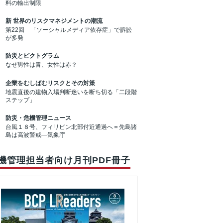
料の輸出制限
新 世界のリスクマネジメントの潮流
第22回 「ソーシャルメディア依存症」で訴訟
が多発
防災とピクトグラム
なぜ男性は青、女性は赤？
企業をむしばむリスクとその対策
地震直後の建物入場判断迷いを断ち切る「二段階
ステップ」
防災・危機管理ニュース
台風１８号、フィリピン北部付近通過へ＝先島諸
島は高波警戒―気象庁
機管理担当者向け月刊PDF冊子