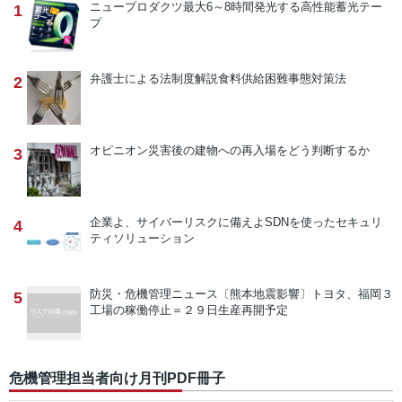
ニュープロダクツ
最大6～8時間発光する高性能蓄光テー
1
プ
弁護士による法制度解説
食料供給困難事態対策法
2
オピニオン
災害後の建物への再入場をどう判断するか
3
企業よ、サイバーリスクに備えよ
SDNを使ったセキュリ
4
ティソリューション
防災・危機管理ニュース
〔熊本地震影響〕トヨタ、福岡３
5
工場の稼働停止＝２９日生産再開予定
危機管理担当者向け月刊PDF冊子