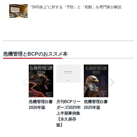
“SNS炎上”に対する「予防」と「初動」を専門家が解説
危機管理とBCPのおススメ本
危機管理白書
月刊BCPリー
危機管理白書
2023年防災・
2026年版
ダーズ2025年
2025年版
BCP・リスク
上半期事例集
マネジメント
【永久保存
事例集【永久
版】
保存版】