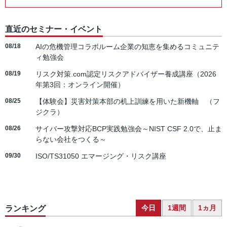
直近のセミナー・イベント
08/18
AIの危機管理コラボルーム企業の知恵を集めるコミュニテ
ィ勉強会
08/19
リスク対策.com認定リスクアドバイザー養成講座（2026
年第3回：オンライン開催）
08/25
【体験会】災害対策本部の机上訓練を用いた新機軸 （フ
ジクラ）
08/26
サイバー攻撃対応BCP実践勉強会～NIST CSF 2.0で、止ま
らない会社をつくる～
09/30
ISO/TS31050 エマージング・リスク講座
今日
1週間
1ヵ月
ランキング