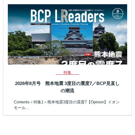
特集
2026年8月号 熊本地震 3度目の震度7／BCP見直し
の潮流
Contents＜特集1＞熊本地震3度目の震度7【Opinion】イオン
モール…