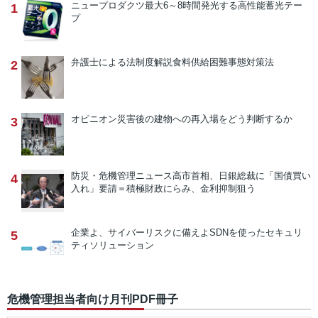
ニュープロダクツ
最大6～8時間発光する高性能蓄光テー
1
プ
弁護士による法制度解説
食料供給困難事態対策法
2
オピニオン
災害後の建物への再入場をどう判断するか
3
防災・危機管理ニュース
高市首相、日銀総裁に「国債買い
4
入れ」要請＝積極財政にらみ、金利抑制狙う
企業よ、サイバーリスクに備えよ
SDNを使ったセキュリ
5
ティソリューション
危機管理担当者向け月刊PDF冊子