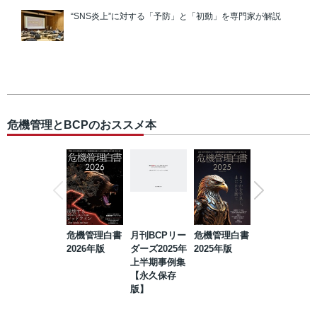
“SNS炎上”に対する「予防」と「初動」を専門家が解説
危機管理とBCPのおススメ本
危機管理白書
月刊BCPリー
危機管理白書
2023年防災・
2026年版
ダーズ2025年
2025年版
BCP・リスク
上半期事例集
マネジメント
【永久保存
事例集【永久
版】
保存版】