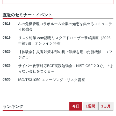
直近のセミナー・イベント
08/18
AIの危機管理コラボルーム企業の知恵を集めるコミュニテ
ィ勉強会
08/19
リスク対策.com認定リスクアドバイザー養成講座（2026
年第3回：オンライン開催）
08/25
【体験会】災害対策本部の机上訓練を用いた新機軸 （フ
ジクラ）
08/26
サイバー攻撃対応BCP実践勉強会～NIST CSF 2.0で、止ま
らない会社をつくる～
09/30
ISO/TS31050 エマージング・リスク講座
今日
1週間
1ヵ月
ランキング