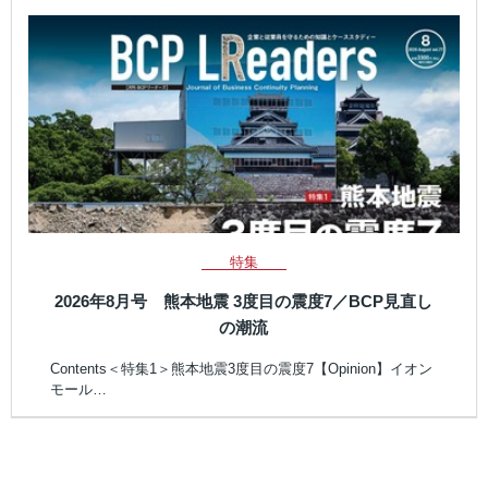
特集
2026年8月号 熊本地震 3度目の震度7／BCP見直し
の潮流
Contents＜特集1＞熊本地震3度目の震度7【Opinion】イオン
モール…