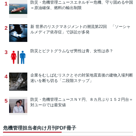
防災・危機管理ニュース
エネルギー危機、守り固める中国
1
＝原油確保、燃料の輸出制限
新 世界のリスクマネジメントの潮流
第22回 「ソーシャ
2
ルメディア依存症」で訴訟が多発
防災とピクトグラム
なぜ男性は青、女性は赤？
3
企業をむしばむリスクとその対策
地震直後の建物入場判断
4
迷いを断ち切る「二段階ステップ」
防災・危機管理ニュース
ＮＹ円、８カ月ぶり１５２円台＝
5
対ユーロでは最安値
危機管理担当者向け月刊PDF冊子