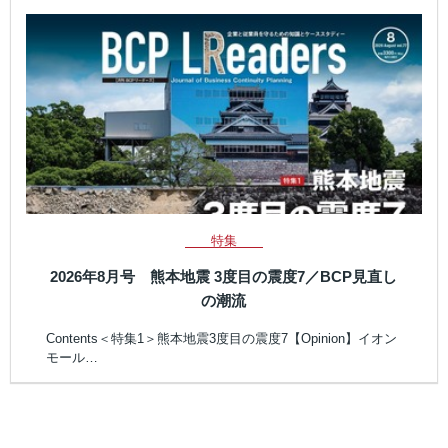
特集
2026年8月号 熊本地震 3度目の震度7／BCP見直し
の潮流
Contents＜特集1＞熊本地震3度目の震度7【Opinion】イオン
モール…