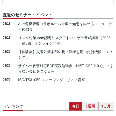
直近のセミナー・イベント
08/18
AIの危機管理コラボルーム企業の知恵を集めるコミュニテ
ィ勉強会
08/19
リスク対策.com認定リスクアドバイザー養成講座（2026
年第3回：オンライン開催）
08/25
【体験会】災害対策本部の机上訓練を用いた新機軸 （フ
ジクラ）
08/26
サイバー攻撃対応BCP実践勉強会～NIST CSF 2.0で、止ま
らない会社をつくる～
09/30
ISO/TS31050 エマージング・リスク講座
今日
1週間
1ヵ月
ランキング