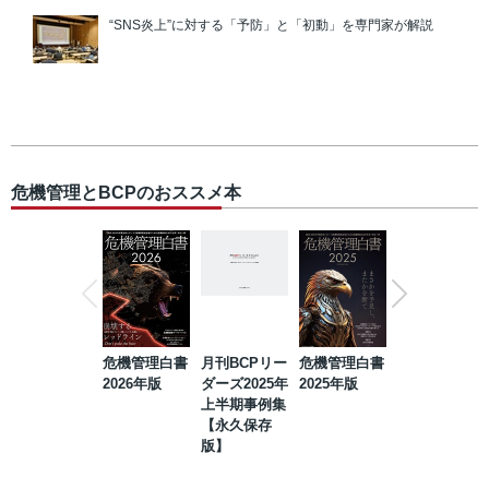
“SNS炎上”に対する「予防」と「初動」を専門家が解説
危機管理とBCPのおススメ本
危機管理白書
月刊BCPリー
危機管理白書
2023年防災・
2026年版
ダーズ2025年
2025年版
BCP・リスク
上半期事例集
マネジメント
【永久保存
事例集【永久
版】
保存版】