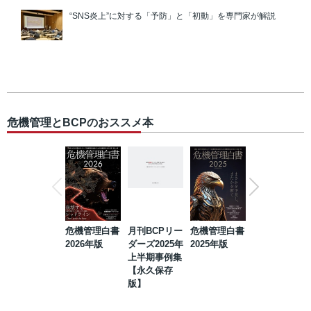
“SNS炎上”に対する「予防」と「初動」を専門家が解説
危機管理とBCPのおススメ本
危機管理白書
月刊BCPリー
危機管理白書
2023年防災・
2026年版
ダーズ2025年
2025年版
BCP・リスク
上半期事例集
マネジメント
【永久保存
事例集【永久
版】
保存版】