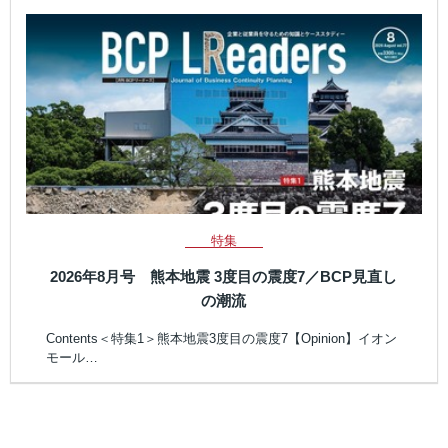
特集
2026年8月号 熊本地震 3度目の震度7／BCP見直し
の潮流
Contents＜特集1＞熊本地震3度目の震度7【Opinion】イオン
モール…