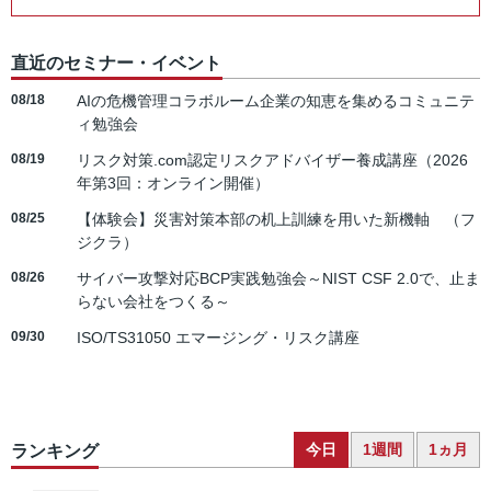
直近のセミナー・イベント
08/18
AIの危機管理コラボルーム企業の知恵を集めるコミュニテ
ィ勉強会
08/19
リスク対策.com認定リスクアドバイザー養成講座（2026
年第3回：オンライン開催）
08/25
【体験会】災害対策本部の机上訓練を用いた新機軸 （フ
ジクラ）
08/26
サイバー攻撃対応BCP実践勉強会～NIST CSF 2.0で、止ま
らない会社をつくる～
09/30
ISO/TS31050 エマージング・リスク講座
今日
1週間
1ヵ月
ランキング