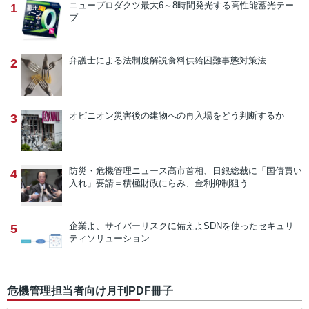
ニュープロダクツ
最大6～8時間発光する高性能蓄光テー
1
プ
弁護士による法制度解説
食料供給困難事態対策法
2
オピニオン
災害後の建物への再入場をどう判断するか
3
防災・危機管理ニュース
高市首相、日銀総裁に「国債買い
4
入れ」要請＝積極財政にらみ、金利抑制狙う
企業よ、サイバーリスクに備えよ
SDNを使ったセキュリ
5
ティソリューション
危機管理担当者向け月刊PDF冊子