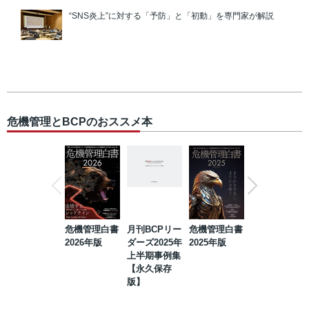
“SNS炎上”に対する「予防」と「初動」を専門家が解説
危機管理とBCPのおススメ本
危機管理白書
月刊BCPリー
危機管理白書
2023年防災・
2026年版
ダーズ2025年
2025年版
BCP・リスク
上半期事例集
マネジメント
【永久保存
事例集【永久
版】
保存版】