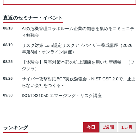
直近のセミナー・イベント
08/18
AIの危機管理コラボルーム企業の知恵を集めるコミュニテ
ィ勉強会
08/19
リスク対策.com認定リスクアドバイザー養成講座（2026
年第3回：オンライン開催）
08/25
【体験会】災害対策本部の机上訓練を用いた新機軸 （フ
ジクラ）
08/26
サイバー攻撃対応BCP実践勉強会～NIST CSF 2.0で、止ま
らない会社をつくる～
09/30
ISO/TS31050 エマージング・リスク講座
今日
1週間
1ヵ月
ランキング