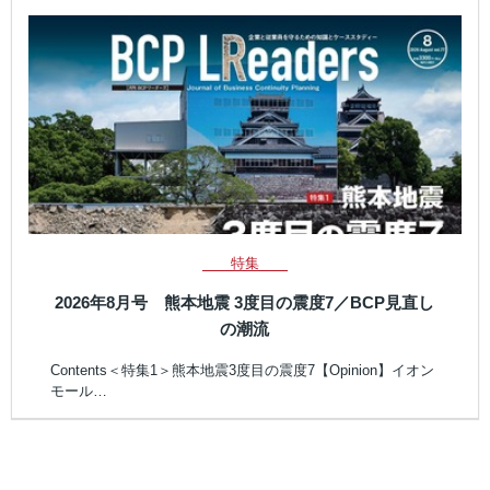
特集
2026年8月号 熊本地震 3度目の震度7／BCP見直し
の潮流
Contents＜特集1＞熊本地震3度目の震度7【Opinion】イオン
モール…