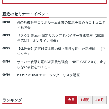
直近のセミナー・イベント
08/18
AIの危機管理コラボルーム企業の知恵を集めるコミュニテ
ィ勉強会
08/19
リスク対策.com認定リスクアドバイザー養成講座（2026
年第3回：オンライン開催）
08/25
【体験会】災害対策本部の机上訓練を用いた新機軸 （フ
ジクラ）
08/26
サイバー攻撃対応BCP実践勉強会～NIST CSF 2.0で、止ま
らない会社をつくる～
09/30
ISO/TS31050 エマージング・リスク講座
今日
1週間
1ヵ月
ランキング