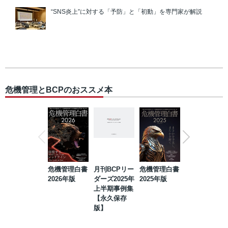
“SNS炎上”に対する「予防」と「初動」を専門家が解説
危機管理とBCPのおススメ本
危機管理白書
月刊BCPリー
危機管理白書
2023年防災・
2026年版
ダーズ2025年
2025年版
BCP・リスク
上半期事例集
マネジメント
【永久保存
事例集【永久
版】
保存版】