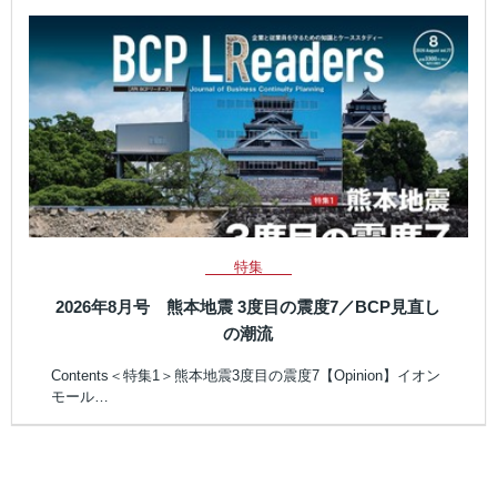
特集
2026年8月号 熊本地震 3度目の震度7／BCP見直し
の潮流
Contents＜特集1＞熊本地震3度目の震度7【Opinion】イオン
モール…