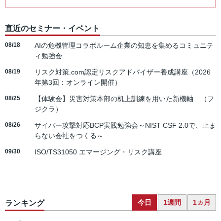
直近のセミナー・イベント
08/18
AIの危機管理コラボルーム企業の知恵を集めるコミュニテ
ィ勉強会
08/19
リスク対策.com認定リスクアドバイザー養成講座（2026
年第3回：オンライン開催）
08/25
【体験会】災害対策本部の机上訓練を用いた新機軸 （フ
ジクラ）
08/26
サイバー攻撃対応BCP実践勉強会～NIST CSF 2.0で、止ま
らない会社をつくる～
09/30
ISO/TS31050 エマージング・リスク講座
今日
1週間
1ヵ月
ランキング