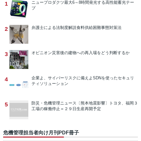
ニュープロダクツ
最大6～8時間発光する高性能蓄光テー
1
プ
弁護士による法制度解説
食料供給困難事態対策法
2
オピニオン
災害後の建物への再入場をどう判断するか
3
企業よ、サイバーリスクに備えよ
SDNを使ったセキュリ
4
ティソリューション
防災・危機管理ニュース
〔熊本地震影響〕トヨタ、福岡３
5
工場の稼働停止＝２９日生産再開予定
危機管理担当者向け月刊PDF冊子