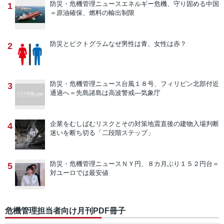
防災・危機管理ニュース
エネルギー危機、守り固める中国
1
＝原油確保、燃料の輸出制限
防災とピクトグラム
なぜ男性は青、女性は赤？
2
防災・危機管理ニュース
台風１８号、フィリピン北部付近
3
通過へ＝先島諸島は高波警戒―気象庁
企業をむしばむリスクとその対策
地震直後の建物入場判断
4
迷いを断ち切る「二段階ステップ」
防災・危機管理ニュース
ＮＹ円、８カ月ぶり１５２円台＝
5
対ユーロでは最安値
危機管理担当者向け月刊PDF冊子