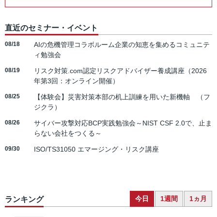
直近のセミナー・イベント
08/18
AIの危機管理コラボルーム企業の知恵を集めるコミュニテ
ィ勉強会
08/19
リスク対策.com認定リスクアドバイザー養成講座（2026
年第3回：オンライン開催）
08/25
【体験会】災害対策本部の机上訓練を用いた新機軸 （フ
ジクラ）
08/26
サイバー攻撃対応BCP実践勉強会～NIST CSF 2.0で、止ま
らない会社をつくる～
09/30
ISO/TS31050 エマージング・リスク講座
今日
1週間
1ヵ月
ランキング