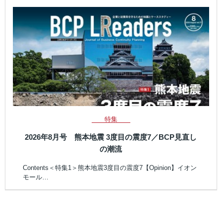
特集
2026年8月号 熊本地震 3度目の震度7／BCP見直し
の潮流
Contents＜特集1＞熊本地震3度目の震度7【Opinion】イオン
モール…