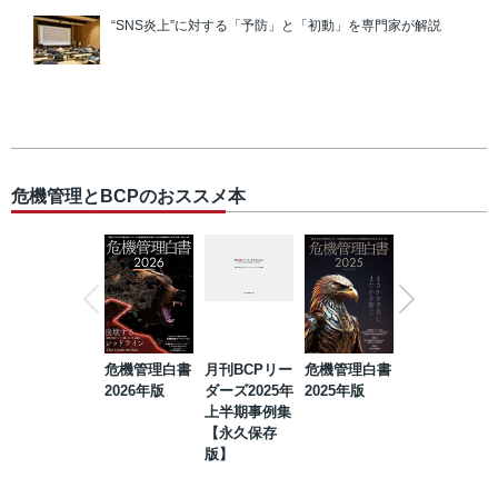
“SNS炎上”に対する「予防」と「初動」を専門家が解説
危機管理とBCPのおススメ本
危機管理白書
月刊BCPリー
危機管理白書
2023年防災・
2026年版
ダーズ2025年
2025年版
BCP・リスク
上半期事例集
マネジメント
【永久保存
事例集【永久
版】
保存版】