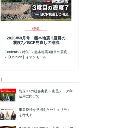
特集
2026年8月号 熊本地震 3度目の
震度7／BCP見直しの潮流
Contents＜特集1＞熊本地震3度目の震度
7【Opinion】イオンモール…
R】
防災DXの社会実装 －衛星データ利
活用に向けて
事業継続を見据えたセキュリティ
を考える