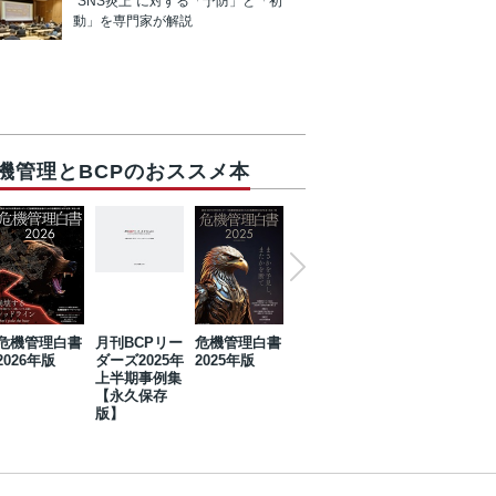
“SNS炎上”に対する「予防」と「初
動」を専門家が解説
機管理とBCPのおススメ本
危機管理白書
月刊BCPリー
危機管理白書
2023年防災・
危機管理白書
2026年版
ダーズ2025年
2025年版
BCP・リスク
2024年版
上半期事例集
マネジメント
【永久保存
事例集【永久
版】
保存版】