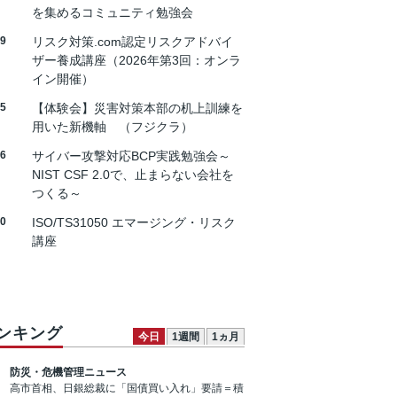
を集めるコミュニティ勉強会
19
リスク対策.com認定リスクアドバイ
ザー養成講座（2026年第3回：オンラ
イン開催）
25
【体験会】災害対策本部の机上訓練を
用いた新機軸 （フジクラ）
26
サイバー攻撃対応BCP実践勉強会～
NIST CSF 2.0で、止まらない会社を
つくる～
30
ISO/TS31050 エマージング・リスク
講座
ンキング
今日
1週間
1ヵ月
防災・危機管理ニュース
高市首相、日銀総裁に「国債買い入れ」要請＝積