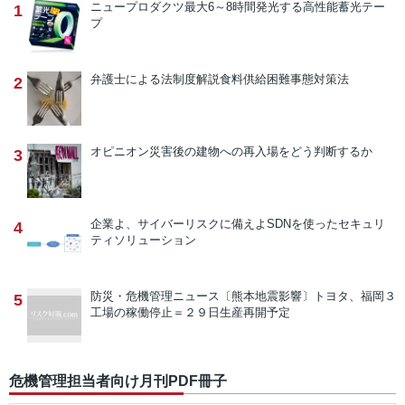
ニュープロダクツ
最大6～8時間発光する高性能蓄光テー
1
プ
弁護士による法制度解説
食料供給困難事態対策法
2
オピニオン
災害後の建物への再入場をどう判断するか
3
企業よ、サイバーリスクに備えよ
SDNを使ったセキュリ
4
ティソリューション
防災・危機管理ニュース
〔熊本地震影響〕トヨタ、福岡３
5
工場の稼働停止＝２９日生産再開予定
危機管理担当者向け月刊PDF冊子