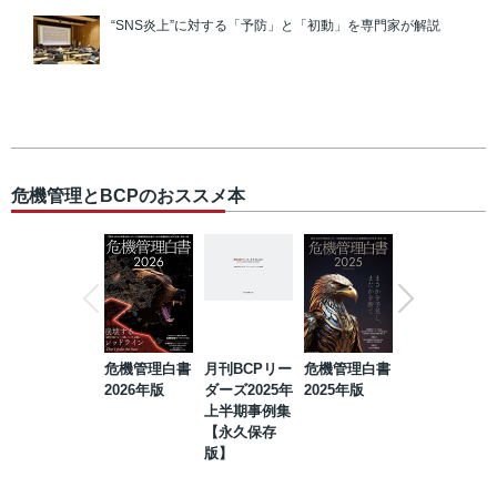
“SNS炎上”に対する「予防」と「初動」を専門家が解説
危機管理とBCPのおススメ本
危機管理白書
月刊BCPリー
危機管理白書
2023年防災・
2026年版
ダーズ2025年
2025年版
BCP・リスク
上半期事例集
マネジメント
【永久保存
事例集【永久
版】
保存版】