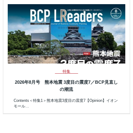
特集
2026年8月号 熊本地震 3度目の震度7／BCP見直し
の潮流
Contents＜特集1＞熊本地震3度目の震度7【Opinion】イオン
モール…