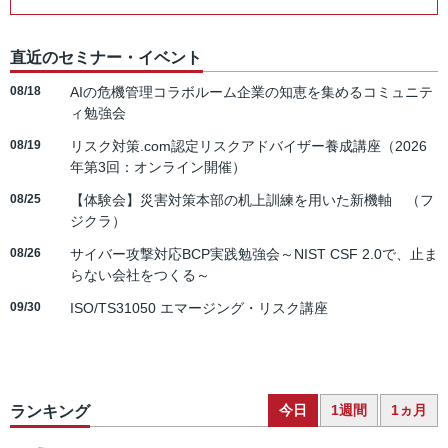
直近のセミナー・イベント
08/18
AIの危機管理コラボルーム企業の知恵を集めるコミュニテ
ィ勉強会
08/19
リスク対策.com認定リスクアドバイザー養成講座（2026
年第3回：オンライン開催）
08/25
【体験会】災害対策本部の机上訓練を用いた新機軸 （フ
ジクラ）
08/26
サイバー攻撃対応BCP実践勉強会～NIST CSF 2.0で、止ま
らない会社をつくる～
09/30
ISO/TS31050 エマージング・リスク講座
今日
1週間
1ヵ月
ランキング