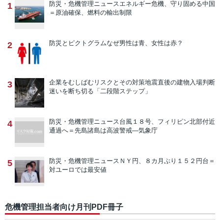
防災・危機管理ニュース
エネルギー危機、守り固める中国
1
＝原油確保、燃料の輸出制限
防災とピクトグラム
なぜ男性は青、女性は赤？
2
企業をむしばむリスクとその対策
地震直後の建物入場判断
3
迷いを断ち切る「二段階ステップ」
防災・危機管理ニュース
台風１８号、フィリピン北部付近
4
通過へ＝先島諸島は高波警戒―気象庁
防災・危機管理ニュース
ＮＹ円、８カ月ぶり１５２円台＝
5
対ユーロでは最安値
危機管理担当者向け月刊PDF冊子