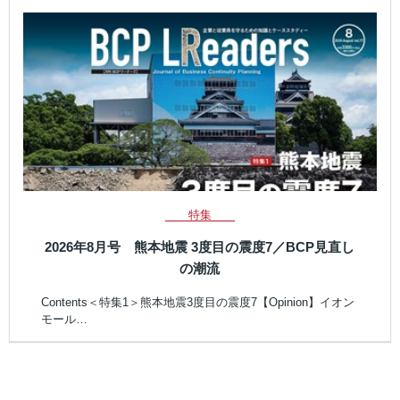
特集
2026年8月号 熊本地震 3度目の震度7／BCP見直し
の潮流
Contents＜特集1＞熊本地震3度目の震度7【Opinion】イオン
モール…