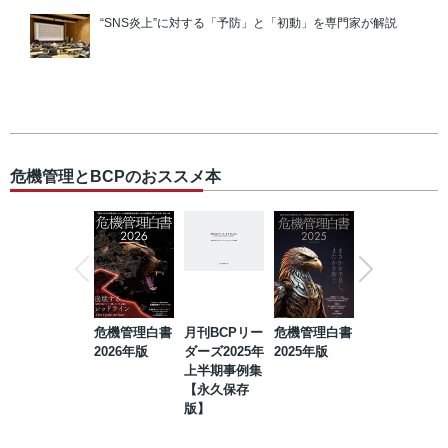
“SNS炎上”に対する「予防」と「初動」を専門家が解説
危機管理とBCPのおススメ本
危機管理白書
月刊BCPリー
危機管理白書
2023年防災・
2026年版
ダーズ2025年
2025年版
BCP・リスク
上半期事例集
マネジメント
【永久保存
事例集【永久
版】
保存版】