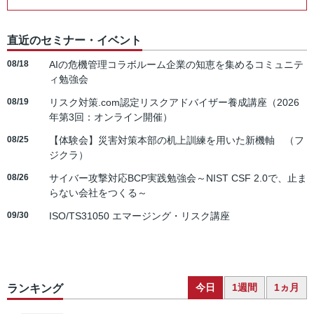
直近のセミナー・イベント
08/18
AIの危機管理コラボルーム企業の知恵を集めるコミュニテ
ィ勉強会
08/19
リスク対策.com認定リスクアドバイザー養成講座（2026
年第3回：オンライン開催）
08/25
【体験会】災害対策本部の机上訓練を用いた新機軸 （フ
ジクラ）
08/26
サイバー攻撃対応BCP実践勉強会～NIST CSF 2.0で、止ま
らない会社をつくる～
09/30
ISO/TS31050 エマージング・リスク講座
今日
1週間
1ヵ月
ランキング