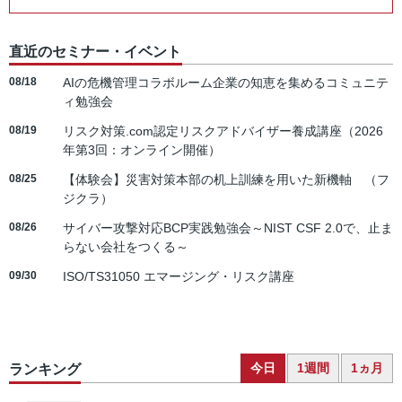
直近のセミナー・イベント
08/18
AIの危機管理コラボルーム企業の知恵を集めるコミュニテ
ィ勉強会
08/19
リスク対策.com認定リスクアドバイザー養成講座（2026
年第3回：オンライン開催）
08/25
【体験会】災害対策本部の机上訓練を用いた新機軸 （フ
ジクラ）
08/26
サイバー攻撃対応BCP実践勉強会～NIST CSF 2.0で、止ま
らない会社をつくる～
09/30
ISO/TS31050 エマージング・リスク講座
今日
1週間
1ヵ月
ランキング