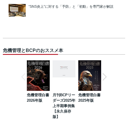
“SNS炎上”に対する「予防」と「初動」を専門家が解説
危機管理とBCPのおススメ本
危機管理白書
月刊BCPリー
危機管理白書
2023年防災・
2026年版
ダーズ2025年
2025年版
BCP・リスク
上半期事例集
マネジメント
【永久保存
事例集【永久
版】
保存版】