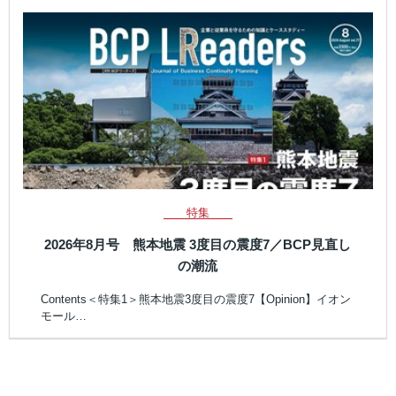
特集
2026年8月号 熊本地震 3度目の震度7／BCP見直し
の潮流
Contents＜特集1＞熊本地震3度目の震度7【Opinion】イオン
モール…