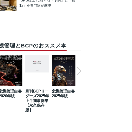
“SNS炎上”に対する「予防」と「初
動」を専門家が解説
機管理とBCPのおススメ本
危機管理白書
月刊BCPリー
危機管理白書
2023年防災・
危機管理白書
2026年版
ダーズ2025年
2025年版
BCP・リスク
2024年版
上半期事例集
マネジメント
【永久保存
事例集【永久
版】
保存版】