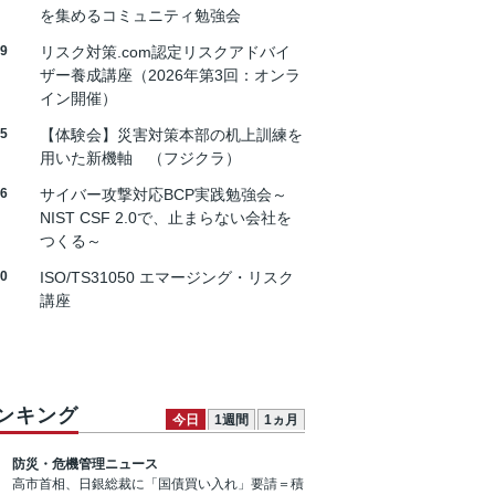
を集めるコミュニティ勉強会
19
リスク対策.com認定リスクアドバイ
ザー養成講座（2026年第3回：オンラ
イン開催）
25
【体験会】災害対策本部の机上訓練を
用いた新機軸 （フジクラ）
26
サイバー攻撃対応BCP実践勉強会～
NIST CSF 2.0で、止まらない会社を
つくる～
30
ISO/TS31050 エマージング・リスク
講座
ンキング
今日
1週間
1ヵ月
防災・危機管理ニュース
高市首相、日銀総裁に「国債買い入れ」要請＝積