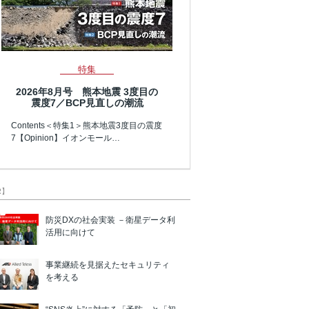
特集
2026年8月号 熊本地震 3度目の
震度7／BCP見直しの潮流
Contents＜特集1＞熊本地震3度目の震度
7【Opinion】イオンモール…
R】
防災DXの社会実装 －衛星データ利
活用に向けて
事業継続を見据えたセキュリティ
を考える