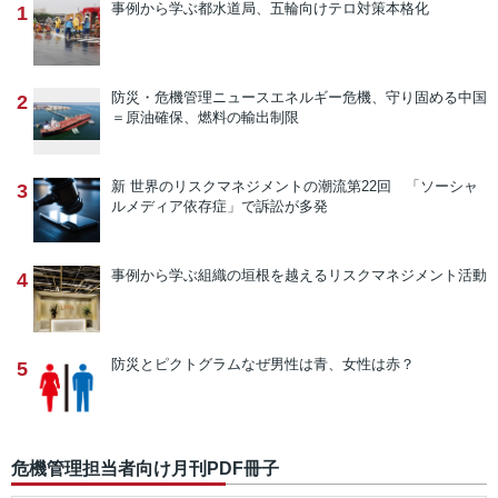
事例から学ぶ
都水道局、五輪向けテロ対策本格化
1
防災・危機管理ニュース
エネルギー危機、守り固める中国
2
＝原油確保、燃料の輸出制限
新 世界のリスクマネジメントの潮流
第22回 「ソーシャ
3
ルメディア依存症」で訴訟が多発
事例から学ぶ
組織の垣根を越えるリスクマネジメント活動
4
防災とピクトグラム
なぜ男性は青、女性は赤？
5
危機管理担当者向け月刊PDF冊子