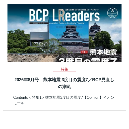
特集
2026年8月号 熊本地震 3度目の震度7／BCP見直し
の潮流
Contents＜特集1＞熊本地震3度目の震度7【Opinion】イオン
モール…