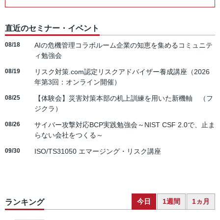
直近のセミナー・イベント
08/18
AIの危機管理コラボルーム企業の知恵を集めるコミュニテ
ィ勉強会
08/19
リスク対策.com認定リスクアドバイザー養成講座（2026
年第3回：オンライン開催）
08/25
【体験会】災害対策本部の机上訓練を用いた新機軸 （フ
ジクラ）
08/26
サイバー攻撃対応BCP実践勉強会～NIST CSF 2.0で、止ま
らない会社をつくる～
09/30
ISO/TS31050 エマージング・リスク講座
今日
1週間
1ヵ月
ランキング