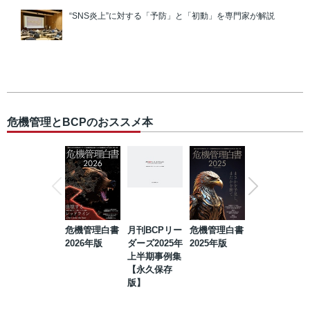
“SNS炎上”に対する「予防」と「初動」を専門家が解説
危機管理とBCPのおススメ本
危機管理白書
月刊BCPリー
危機管理白書
2023年防災・
2026年版
ダーズ2025年
2025年版
BCP・リスク
上半期事例集
マネジメント
【永久保存
事例集【永久
版】
保存版】