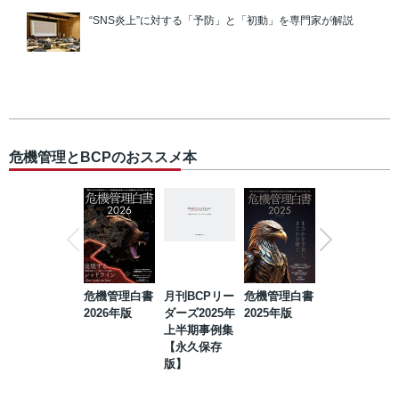
“SNS炎上”に対する「予防」と「初動」を専門家が解説
危機管理とBCPのおススメ本
危機管理白書
月刊BCPリー
危機管理白書
2023年防災・
2026年版
ダーズ2025年
2025年版
BCP・リスク
上半期事例集
マネジメント
【永久保存
事例集【永久
版】
保存版】