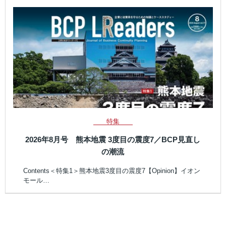
特集
2026年8月号 熊本地震 3度目の震度7／BCP見直し
の潮流
Contents＜特集1＞熊本地震3度目の震度7【Opinion】イオン
モール…