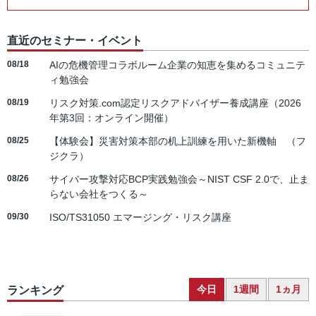
直近のセミナー・イベント
08/18
AIの危機管理コラボルーム企業の知恵を集めるコミュニテ
ィ勉強会
08/19
リスク対策.com認定リスクアドバイザー養成講座（2026
年第3回：オンライン開催）
08/25
【体験会】災害対策本部の机上訓練を用いた新機軸 （フ
ジクラ）
08/26
サイバー攻撃対応BCP実践勉強会～NIST CSF 2.0で、止ま
らない会社をつくる～
09/30
ISO/TS31050 エマージング・リスク講座
今日
1週間
1ヵ月
ランキング