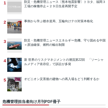
防災・危機管理ニュース
〔熊本地震影響〕トヨタ、福岡３
1
工場の稼働停止＝２９日生産再開予定
事例から学ぶ
都水道局、五輪向けテロ対策本格化
2
防災・危機管理ニュース
エネルギー危機、守り固める中国
3
＝原油確保、燃料の輸出制限
新 世界のリスクマネジメントの潮流
第22回 「ソーシャ
4
ルメディア依存症」で訴訟が多発
オピニオン
災害後の建物への再入場をどう判断するか
5
危機管理担当者向け月刊PDF冊子