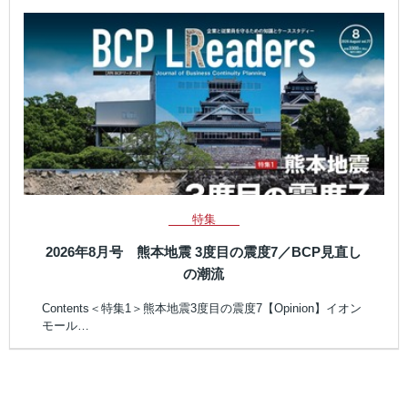
特集
2026年8月号 熊本地震 3度目の震度7／BCP見直し
の潮流
Contents＜特集1＞熊本地震3度目の震度7【Opinion】イオン
モール…