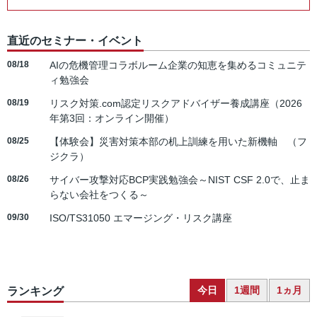
直近のセミナー・イベント
08/18
AIの危機管理コラボルーム企業の知恵を集めるコミュニテ
ィ勉強会
08/19
リスク対策.com認定リスクアドバイザー養成講座（2026
年第3回：オンライン開催）
08/25
【体験会】災害対策本部の机上訓練を用いた新機軸 （フ
ジクラ）
08/26
サイバー攻撃対応BCP実践勉強会～NIST CSF 2.0で、止ま
らない会社をつくる～
09/30
ISO/TS31050 エマージング・リスク講座
今日
1週間
1ヵ月
ランキング