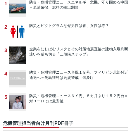
防災・危機管理ニュース
エネルギー危機、守り固める中国
1
＝原油確保、燃料の輸出制限
防災とピクトグラム
なぜ男性は青、女性は赤？
2
企業をむしばむリスクとその対策
地震直後の建物入場判断
3
迷いを断ち切る「二段階ステップ」
防災・危機管理ニュース
台風１８号、フィリピン北部付近
4
通過へ＝先島諸島は高波警戒―気象庁
防災・危機管理ニュース
ＮＹ円、８カ月ぶり１５２円台＝
5
対ユーロでは最安値
危機管理担当者向け月刊PDF冊子