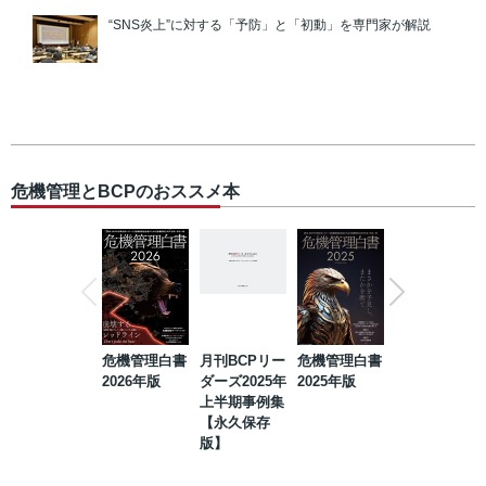
“SNS炎上”に対する「予防」と「初動」を専門家が解説
危機管理とBCPのおススメ本
危機管理白書
月刊BCPリー
危機管理白書
2023年防災・
2026年版
ダーズ2025年
2025年版
BCP・リスク
上半期事例集
マネジメント
【永久保存
事例集【永久
版】
保存版】