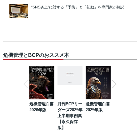
“SNS炎上”に対する「予防」と「初動」を専門家が解説
危機管理とBCPのおススメ本
危機管理白書
月刊BCPリー
危機管理白書
2023年防災・
2026年版
ダーズ2025年
2025年版
BCP・リスク
上半期事例集
マネジメント
【永久保存
事例集【永久
版】
保存版】