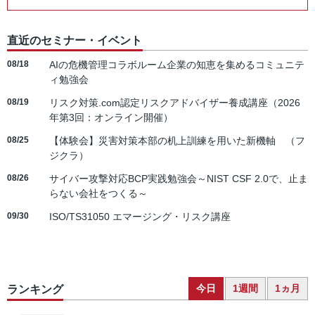
直近のセミナー・イベント
08/18
AIの危機管理コラボルーム企業の知恵を集めるコミュニテ
ィ勉強会
08/19
リスク対策.com認定リスクアドバイザー養成講座（2026
年第3回：オンライン開催）
08/25
【体験会】災害対策本部の机上訓練を用いた新機軸 （フ
ジクラ）
08/26
サイバー攻撃対応BCP実践勉強会～NIST CSF 2.0で、止ま
らない会社をつくる～
09/30
ISO/TS31050 エマージング・リスク講座
今日
1週間
1ヵ月
ランキング