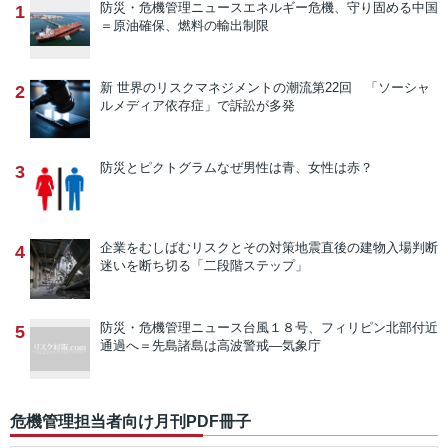
防災・危機管理ニュース
エネルギー危機、守り固める中国
1
＝原油確保、燃料の輸出制限
新 世界のリスクマネジメントの潮流
第22回 「ソーシャ
2
ルメディア依存症」で訴訟が多発
防災とピクトグラム
なぜ男性は青、女性は赤？
3
企業をむしばむリスクとその対策
地震直後の建物入場判断
4
迷いを断ち切る「二段階ステップ」
防災・危機管理ニュース
台風１８号、フィリピン北部付近
5
通過へ＝先島諸島は高波警戒―気象庁
危機管理担当者向け月刊PDF冊子