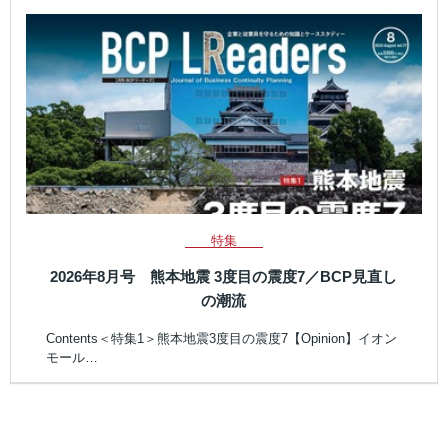
特集
2026年8月号 熊本地震 3度目の震度7／BCP見直し
の潮流
Contents＜特集1＞熊本地震3度目の震度7【Opinion】イオン
モール…