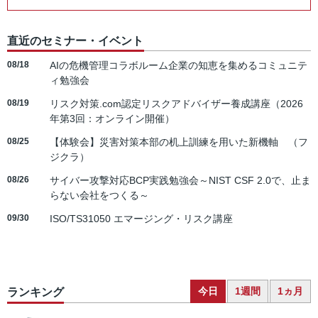
直近のセミナー・イベント
08/18
AIの危機管理コラボルーム企業の知恵を集めるコミュニテ
ィ勉強会
08/19
リスク対策.com認定リスクアドバイザー養成講座（2026
年第3回：オンライン開催）
08/25
【体験会】災害対策本部の机上訓練を用いた新機軸 （フ
ジクラ）
08/26
サイバー攻撃対応BCP実践勉強会～NIST CSF 2.0で、止ま
らない会社をつくる～
09/30
ISO/TS31050 エマージング・リスク講座
今日
1週間
1ヵ月
ランキング