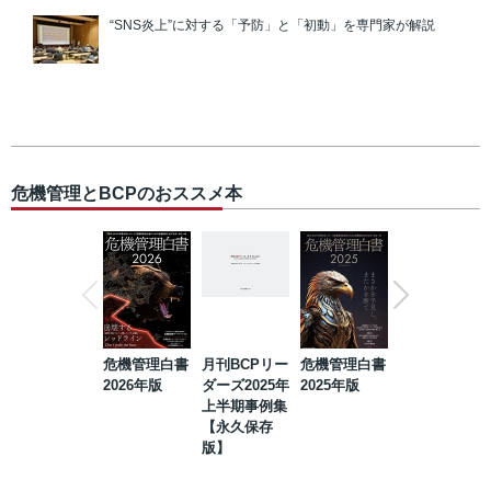
“SNS炎上”に対する「予防」と「初動」を専門家が解説
危機管理とBCPのおススメ本
危機管理白書
月刊BCPリー
危機管理白書
2023年防災・
2026年版
ダーズ2025年
2025年版
BCP・リスク
上半期事例集
マネジメント
【永久保存
事例集【永久
版】
保存版】