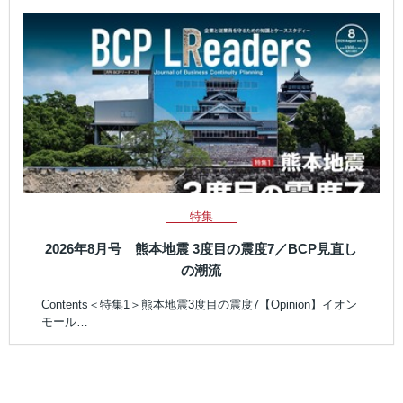
特集
2026年8月号 熊本地震 3度目の震度7／BCP見直し
の潮流
Contents＜特集1＞熊本地震3度目の震度7【Opinion】イオン
モール…