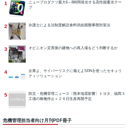
ニュープロダクツ
最大6～8時間発光する高性能蓄光テー
1
プ
弁護士による法制度解説
食料供給困難事態対策法
2
オピニオン
災害後の建物への再入場をどう判断するか
3
企業よ、サイバーリスクに備えよ
SDNを使ったセキュリ
4
ティソリューション
防災・危機管理ニュース
〔熊本地震影響〕トヨタ、福岡３
5
工場の稼働停止＝２９日生産再開予定
危機管理担当者向け月刊PDF冊子