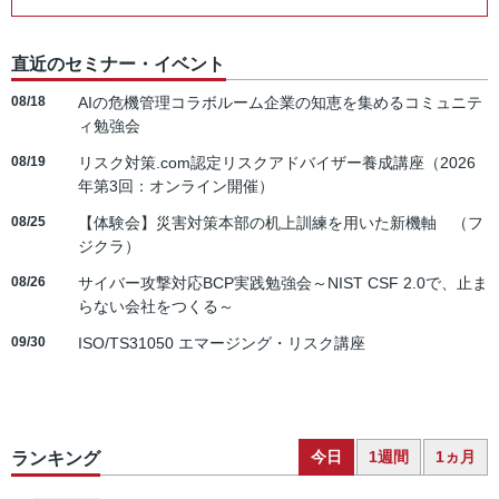
直近のセミナー・イベント
08/18
AIの危機管理コラボルーム企業の知恵を集めるコミュニテ
ィ勉強会
08/19
リスク対策.com認定リスクアドバイザー養成講座（2026
年第3回：オンライン開催）
08/25
【体験会】災害対策本部の机上訓練を用いた新機軸 （フ
ジクラ）
08/26
サイバー攻撃対応BCP実践勉強会～NIST CSF 2.0で、止ま
らない会社をつくる～
09/30
ISO/TS31050 エマージング・リスク講座
今日
1週間
1ヵ月
ランキング