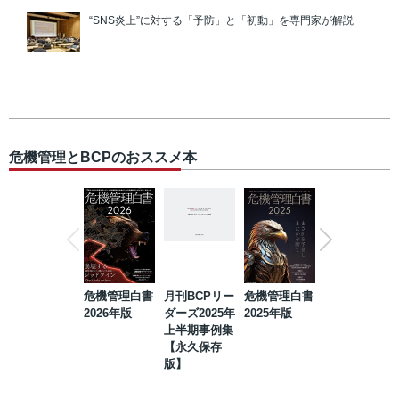
“SNS炎上”に対する「予防」と「初動」を専門家が解説
危機管理とBCPのおススメ本
危機管理白書
月刊BCPリー
危機管理白書
2023年防災・
2026年版
ダーズ2025年
2025年版
BCP・リスク
上半期事例集
マネジメント
【永久保存
事例集【永久
版】
保存版】