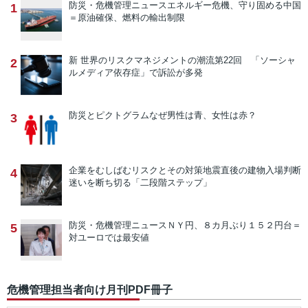
防災・危機管理ニュース
エネルギー危機、守り固める中国
1
＝原油確保、燃料の輸出制限
新 世界のリスクマネジメントの潮流
第22回 「ソーシャ
2
ルメディア依存症」で訴訟が多発
防災とピクトグラム
なぜ男性は青、女性は赤？
3
企業をむしばむリスクとその対策
地震直後の建物入場判断
4
迷いを断ち切る「二段階ステップ」
防災・危機管理ニュース
ＮＹ円、８カ月ぶり１５２円台＝
5
対ユーロでは最安値
危機管理担当者向け月刊PDF冊子