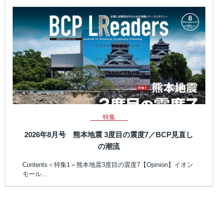
特集
2026年8月号 熊本地震 3度目の震度7／BCP見直し
の潮流
Contents＜特集1＞熊本地震3度目の震度7【Opinion】イオン
モール…