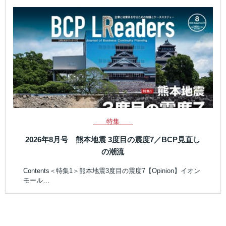
特集
2026年8月号 熊本地震 3度目の震度7／BCP見直し
の潮流
Contents＜特集1＞熊本地震3度目の震度7【Opinion】イオン
モール…