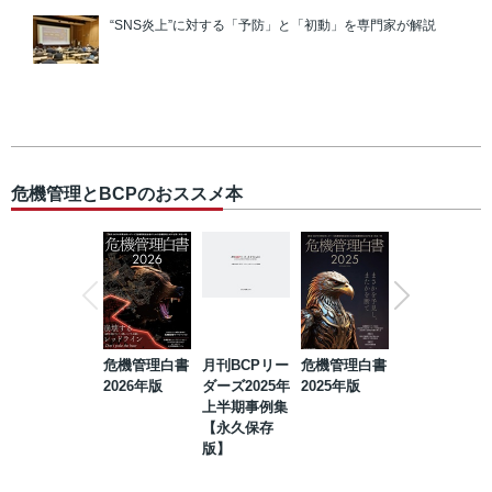
“SNS炎上”に対する「予防」と「初動」を専門家が解説
危機管理とBCPのおススメ本
危機管理白書
月刊BCPリー
危機管理白書
2023年防災・
2026年版
ダーズ2025年
2025年版
BCP・リスク
上半期事例集
マネジメント
【永久保存
事例集【永久
版】
保存版】