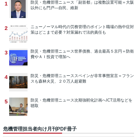
防災・危機管理ニュース
「副首都」は複数設置可能＝大阪
1
以外にも門戸―自民、維新
ニューノーマル時代の労務管理のポイント
職場の熱中症対
2
策はどこまで必要？対策漏れで法的責任も
防災・危機管理ニュース
世界債務、過去最高５京円＝防衛
3
費やＡＩ投資で増加へ
防災・危機管理ニュース
スペインが非常事態宣言＝フラン
4
スも森林火災、２０万人超避難
防災・危機管理ニュース
次期強靭化計画へICT活用などを
5
聴取
危機管理担当者向け月刊PDF冊子