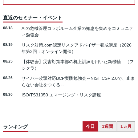
直近のセミナー・イベント
08/18
AIの危機管理コラボルーム企業の知恵を集めるコミュニテ
ィ勉強会
08/19
リスク対策.com認定リスクアドバイザー養成講座（2026
年第3回：オンライン開催）
08/25
【体験会】災害対策本部の机上訓練を用いた新機軸 （フ
ジクラ）
08/26
サイバー攻撃対応BCP実践勉強会～NIST CSF 2.0で、止ま
らない会社をつくる～
09/30
ISO/TS31050 エマージング・リスク講座
今日
1週間
1ヵ月
ランキング