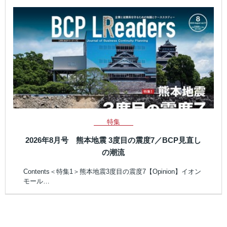
特集
2026年8月号 熊本地震 3度目の震度7／BCP見直し
の潮流
Contents＜特集1＞熊本地震3度目の震度7【Opinion】イオン
モール…