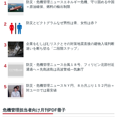
防災・危機管理ニュース
エネルギー危機、守り固める中国
1
＝原油確保、燃料の輸出制限
防災とピクトグラム
なぜ男性は青、女性は赤？
2
企業をむしばむリスクとその対策
地震直後の建物入場判断
3
迷いを断ち切る「二段階ステップ」
防災・危機管理ニュース
台風１８号、フィリピン北部付近
4
通過へ＝先島諸島は高波警戒―気象庁
防災・危機管理ニュース
ＮＹ円、８カ月ぶり１５２円台＝
5
対ユーロでは最安値
危機管理担当者向け月刊PDF冊子