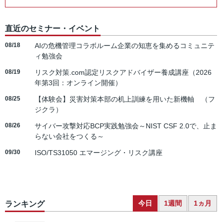
直近のセミナー・イベント
08/18
AIの危機管理コラボルーム企業の知恵を集めるコミュニテ
ィ勉強会
08/19
リスク対策.com認定リスクアドバイザー養成講座（2026
年第3回：オンライン開催）
08/25
【体験会】災害対策本部の机上訓練を用いた新機軸 （フ
ジクラ）
08/26
サイバー攻撃対応BCP実践勉強会～NIST CSF 2.0で、止ま
らない会社をつくる～
09/30
ISO/TS31050 エマージング・リスク講座
今日
1週間
1ヵ月
ランキング