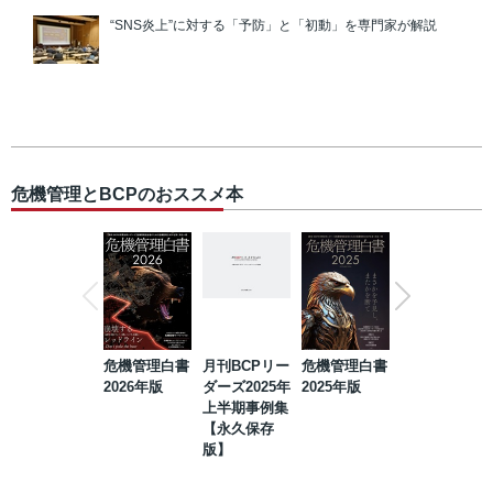
“SNS炎上”に対する「予防」と「初動」を専門家が解説
危機管理とBCPのおススメ本
危機管理白書
月刊BCPリー
危機管理白書
2023年防災・
2026年版
ダーズ2025年
2025年版
BCP・リスク
上半期事例集
マネジメント
【永久保存
事例集【永久
版】
保存版】