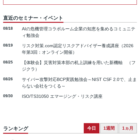
直近のセミナー・イベント
08/18
AIの危機管理コラボルーム企業の知恵を集めるコミュニテ
ィ勉強会
08/19
リスク対策.com認定リスクアドバイザー養成講座（2026
年第3回：オンライン開催）
08/25
【体験会】災害対策本部の机上訓練を用いた新機軸 （フ
ジクラ）
08/26
サイバー攻撃対応BCP実践勉強会～NIST CSF 2.0で、止ま
らない会社をつくる～
09/30
ISO/TS31050 エマージング・リスク講座
今日
1週間
1ヵ月
ランキング