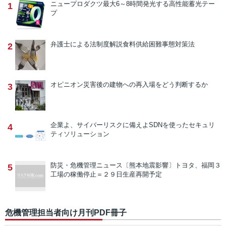
ニュープロダクツ
最大6～8時間発光する高性能蓄光テー
1
プ
弁護士による法制度解説
食料供給困難事態対策法
2
オピニオン
災害後の建物への再入場をどう判断するか
3
企業よ、サイバーリスクに備えよ
SDNを使ったセキュリ
4
ティソリューション
防災・危機管理ニュース
〔熊本地震影響〕トヨタ、福岡３
5
工場の稼働停止＝２９日生産再開予定
危機管理担当者向け月刊PDF冊子