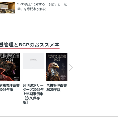
“SNS炎上”に対する「予防」と「初
動」を専門家が解説
機管理とBCPのおススメ本
危機管理白書
月刊BCPリー
危機管理白書
2023年防災・
危機管理白書
2026年版
ダーズ2025年
2025年版
BCP・リスク
2024年版
上半期事例集
マネジメント
【永久保存
事例集【永久
版】
保存版】