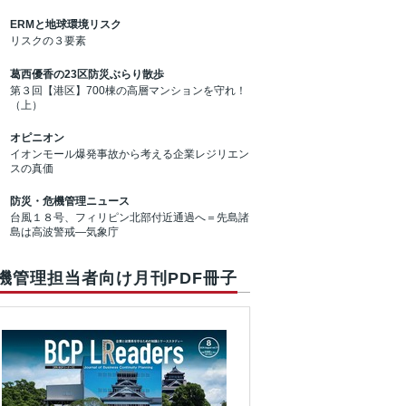
ERMと地球環境リスク
リスクの３要素
葛西優香の23区防災ぶらり散歩
第３回【港区】700棟の高層マンションを守れ！
（上）
オピニオン
イオンモール爆発事故から考える企業レジリエン
スの真価
防災・危機管理ニュース
台風１８号、フィリピン北部付近通過へ＝先島諸
島は高波警戒―気象庁
機管理担当者向け月刊PDF冊子