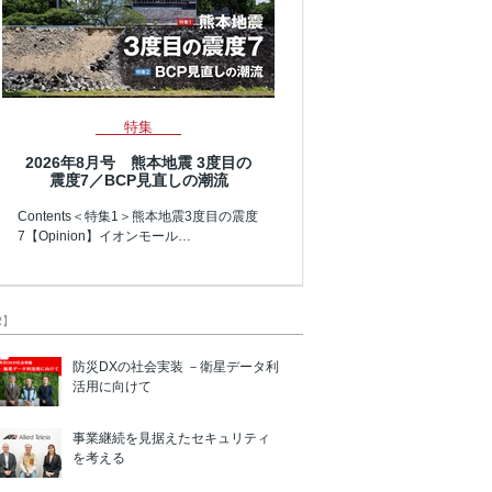
特集
2026年8月号 熊本地震 3度目の
震度7／BCP見直しの潮流
Contents＜特集1＞熊本地震3度目の震度
7【Opinion】イオンモール…
R】
防災DXの社会実装 －衛星データ利
活用に向けて
事業継続を見据えたセキュリティ
を考える