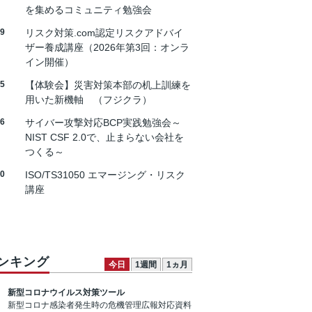
を集めるコミュニティ勉強会
19
リスク対策.com認定リスクアドバイ
ザー養成講座（2026年第3回：オンラ
イン開催）
25
【体験会】災害対策本部の机上訓練を
用いた新機軸 （フジクラ）
26
サイバー攻撃対応BCP実践勉強会～
NIST CSF 2.0で、止まらない会社を
つくる～
30
ISO/TS31050 エマージング・リスク
講座
ンキング
今日
1週間
1ヵ月
新型コロナウイルス対策ツール
新型コロナ感染者発生時の危機管理広報対応資料