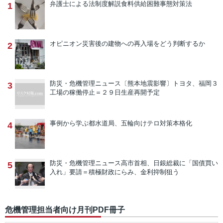
弁護士による法制度解説
食料供給困難事態対策法
1
オピニオン
災害後の建物への再入場をどう判断するか
2
防災・危機管理ニュース
〔熊本地震影響〕トヨタ、福岡３
3
工場の稼働停止＝２９日生産再開予定
事例から学ぶ
都水道局、五輪向けテロ対策本格化
4
防災・危機管理ニュース
高市首相、日銀総裁に「国債買い
5
入れ」要請＝積極財政にらみ、金利抑制狙う
危機管理担当者向け月刊PDF冊子