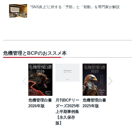
“SNS炎上”に対する「予防」と「初動」を専門家が解説
危機管理とBCPのおススメ本
危機管理白書
月刊BCPリー
危機管理白書
2023年防災・
2026年版
ダーズ2025年
2025年版
BCP・リスク
上半期事例集
マネジメント
【永久保存
事例集【永久
版】
保存版】