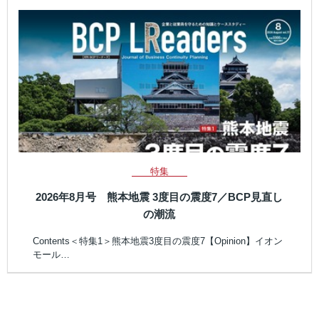
特集
2026年8月号 熊本地震 3度目の震度7／BCP見直し
の潮流
Contents＜特集1＞熊本地震3度目の震度7【Opinion】イオン
モール…