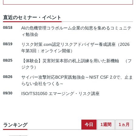
直近のセミナー・イベント
08/18
AIの危機管理コラボルーム企業の知恵を集めるコミュニテ
ィ勉強会
08/19
リスク対策.com認定リスクアドバイザー養成講座（2026
年第3回：オンライン開催）
08/25
【体験会】災害対策本部の机上訓練を用いた新機軸 （フ
ジクラ）
08/26
サイバー攻撃対応BCP実践勉強会～NIST CSF 2.0で、止ま
らない会社をつくる～
09/30
ISO/TS31050 エマージング・リスク講座
今日
1週間
1ヵ月
ランキング