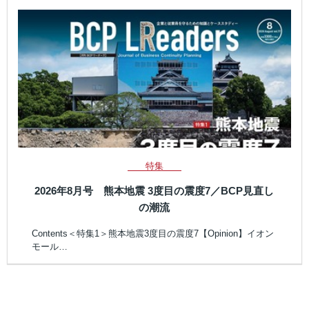
特集
2026年8月号 熊本地震 3度目の震度7／BCP見直し
の潮流
Contents＜特集1＞熊本地震3度目の震度7【Opinion】イオン
モール…