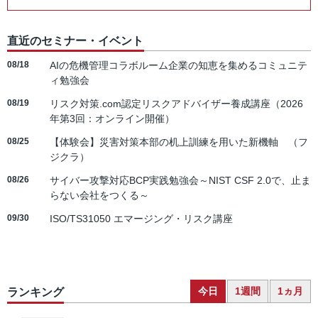
直近のセミナー・イベント
08/18
AIの危機管理コラボルーム企業の知恵を集めるコミュニテ
ィ勉強会
08/19
リスク対策.com認定リスクアドバイザー養成講座（2026
年第3回：オンライン開催）
08/25
【体験会】災害対策本部の机上訓練を用いた新機軸 （フ
ジクラ）
08/26
サイバー攻撃対応BCP実践勉強会～NIST CSF 2.0で、止ま
らない会社をつくる～
09/30
ISO/TS31050 エマージング・リスク講座
今日
1週間
1ヵ月
ランキング