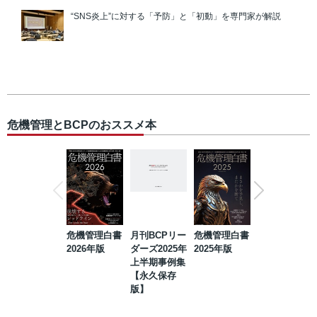
“SNS炎上”に対する「予防」と「初動」を専門家が解説
危機管理とBCPのおススメ本
危機管理白書
月刊BCPリー
危機管理白書
2023年防災・
2026年版
ダーズ2025年
2025年版
BCP・リスク
上半期事例集
マネジメント
【永久保存
事例集【永久
版】
保存版】