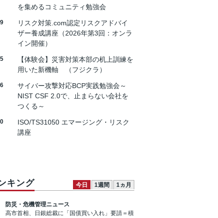
を集めるコミュニティ勉強会
19
リスク対策.com認定リスクアドバイ
ザー養成講座（2026年第3回：オンラ
イン開催）
25
【体験会】災害対策本部の机上訓練を
用いた新機軸 （フジクラ）
26
サイバー攻撃対応BCP実践勉強会～
NIST CSF 2.0で、止まらない会社を
つくる～
30
ISO/TS31050 エマージング・リスク
講座
ンキング
今日
1週間
1ヵ月
防災・危機管理ニュース
高市首相、日銀総裁に「国債買い入れ」要請＝積