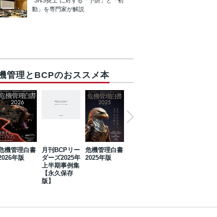
“SNS炎上”に対する「予防」と「初
動」を専門家が解説
機管理とBCPのおススメ本
危機管理白書
月刊BCPリー
危機管理白書
2023年防災・
危機管理白書
2026年版
ダーズ2025年
2025年版
BCP・リスク
2024年版
上半期事例集
マネジメント
【永久保存
事例集【永久
版】
保存版】