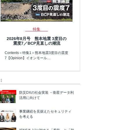
特集
2026年8月号 熊本地震 3度目の
震度7／BCP見直しの潮流
Contents＜特集1＞熊本地震3度目の震度
7【Opinion】イオンモール…
R】
防災DXの社会実装 －衛星データ利
活用に向けて
事業継続を見据えたセキュリティ
を考える