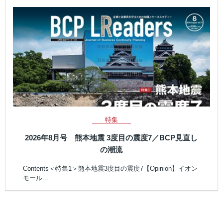
特集
2026年8月号 熊本地震 3度目の震度7／BCP見直し
の潮流
Contents＜特集1＞熊本地震3度目の震度7【Opinion】イオン
モール…