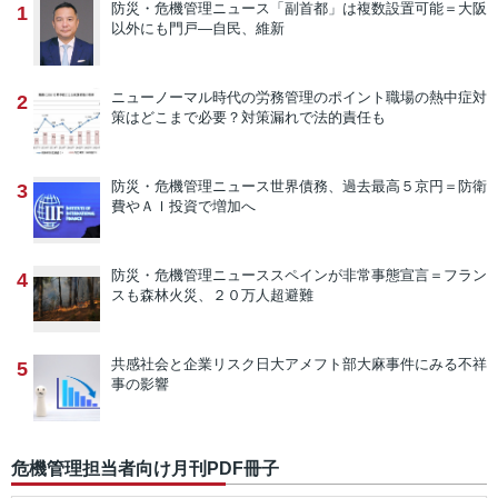
防災・危機管理ニュース
「副首都」は複数設置可能＝大阪
1
以外にも門戸―自民、維新
ニューノーマル時代の労務管理のポイント
職場の熱中症対
2
策はどこまで必要？対策漏れで法的責任も
防災・危機管理ニュース
世界債務、過去最高５京円＝防衛
3
費やＡＩ投資で増加へ
防災・危機管理ニュース
スペインが非常事態宣言＝フラン
4
スも森林火災、２０万人超避難
共感社会と企業リスク
日大アメフト部大麻事件にみる不祥
5
事の影響
危機管理担当者向け月刊PDF冊子