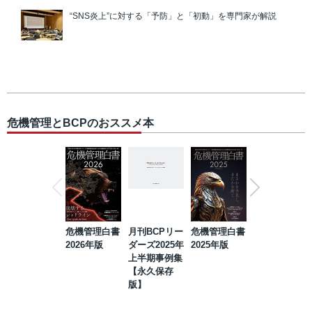
“SNS炎上”に対する「予防」と「初動」を専門家が解説
危機管理とBCPのおススメ本
危機管理白書
月刊BCPリー
危機管理白書
2023年防災・
2026年版
ダーズ2025年
2025年版
BCP・リスク
上半期事例集
マネジメント
【永久保存
事例集【永久
版】
保存版】