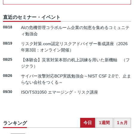
直近のセミナー・イベント
08/18
AIの危機管理コラボルーム企業の知恵を集めるコミュニテ
ィ勉強会
08/19
リスク対策.com認定リスクアドバイザー養成講座（2026
年第3回：オンライン開催）
08/25
【体験会】災害対策本部の机上訓練を用いた新機軸 （フ
ジクラ）
08/26
サイバー攻撃対応BCP実践勉強会～NIST CSF 2.0で、止ま
らない会社をつくる～
09/30
ISO/TS31050 エマージング・リスク講座
今日
1週間
1ヵ月
ランキング