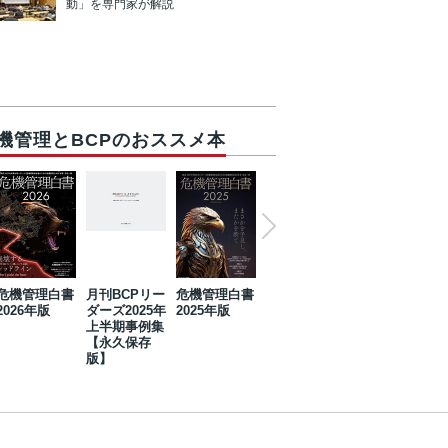
動」を専門家が解説
機管理とBCPのおススメ本
危機管理白書
月刊BCPリー
危機管理白書
2023年防災・
危機管理白書
2026年版
ダーズ2025年
2025年版
BCP・リスク
2024年版
上半期事例集
マネジメント
【永久保存
事例集【永久
版】
保存版】