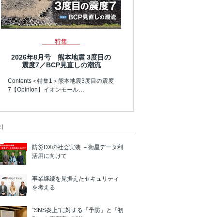
特集
2026年8月号 熊本地震 3度目の
震度7／BCP見直しの潮流
Contents＜特集1＞熊本地震3度目の震度
7【Opinion】イオンモール…
R】
防災DXの社会実装 －衛星データ利
活用に向けて
事業継続を見据えたセキュリティ
を考える
“SNS炎上”に対する「予防」と「初