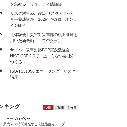
を集めるコミュニティ勉強会
19
リスク対策.com認定リスクアドバイ
ザー養成講座（2026年第3回：オンラ
イン開催）
25
【体験会】災害対策本部の机上訓練を
用いた新機軸 （フジクラ）
26
サイバー攻撃対応BCP実践勉強会～
NIST CSF 2.0で、止まらない会社を
つくる～
30
ISO/TS31050 エマージング・リスク
講座
ンキング
今日
1週間
1ヵ月
ニュープロダクツ
最大6～8時間発光する高性能蓄光テープ