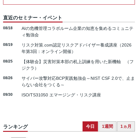
直近のセミナー・イベント
08/18
AIの危機管理コラボルーム企業の知恵を集めるコミュニテ
ィ勉強会
08/19
リスク対策.com認定リスクアドバイザー養成講座（2026
年第3回：オンライン開催）
08/25
【体験会】災害対策本部の机上訓練を用いた新機軸 （フ
ジクラ）
08/26
サイバー攻撃対応BCP実践勉強会～NIST CSF 2.0で、止ま
らない会社をつくる～
09/30
ISO/TS31050 エマージング・リスク講座
今日
1週間
1ヵ月
ランキング