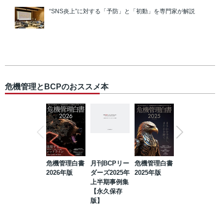
“SNS炎上”に対する「予防」と「初動」を専門家が解説
危機管理とBCPのおススメ本
危機管理白書
月刊BCPリー
危機管理白書
2023年防災・
2026年版
ダーズ2025年
2025年版
BCP・リスク
上半期事例集
マネジメント
【永久保存
事例集【永久
版】
保存版】