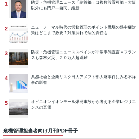
防災・危機管理ニュース
「副首都」は複数設置可能＝大阪
1
以外にも門戸―自民、維新
ニューノーマル時代の労務管理のポイント
職場の熱中症対
2
策はどこまで必要？対策漏れで法的責任も
防災・危機管理ニュース
スペインが非常事態宣言＝フラン
3
スも森林火災、２０万人超避難
共感社会と企業リスク
日大アメフト部大麻事件にみる不祥
4
事の影響
オピニオン
イオンモール爆発事故から考える企業レジリエ
5
ンスの真価
危機管理担当者向け月刊PDF冊子