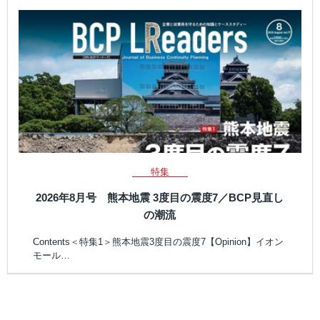
特集
2026年8月号 熊本地震 3度目の震度7／BCP見直し
の潮流
Contents＜特集1＞熊本地震3度目の震度7【Opinion】イオン
モール…