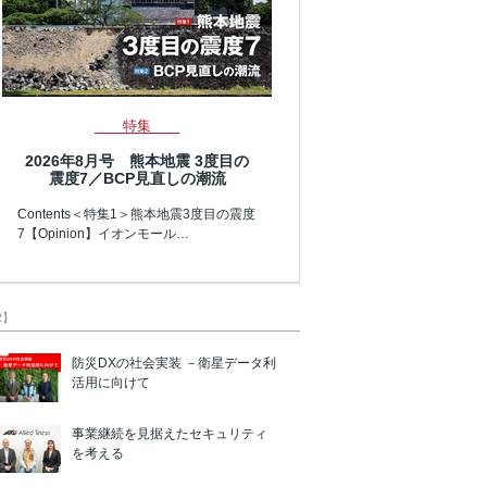
特集
2026年8月号 熊本地震 3度目の
震度7／BCP見直しの潮流
Contents＜特集1＞熊本地震3度目の震度
7【Opinion】イオンモール…
R】
防災DXの社会実装 －衛星データ利
活用に向けて
事業継続を見据えたセキュリティ
を考える