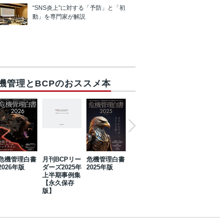
“SNS炎上”に対する「予防」と「初
動」を専門家が解説
機管理とBCPのおススメ本
危機管理白書
月刊BCPリー
危機管理白書
2023年防災・
危機管理白書
2026年版
ダーズ2025年
2025年版
BCP・リスク
2024年版
上半期事例集
マネジメント
【永久保存
事例集【永久
版】
保存版】