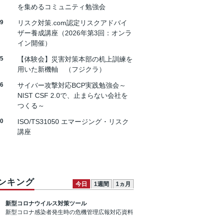
を集めるコミュニティ勉強会
19
リスク対策.com認定リスクアドバイ
ザー養成講座（2026年第3回：オンラ
イン開催）
25
【体験会】災害対策本部の机上訓練を
用いた新機軸 （フジクラ）
26
サイバー攻撃対応BCP実践勉強会～
NIST CSF 2.0で、止まらない会社を
つくる～
30
ISO/TS31050 エマージング・リスク
講座
ンキング
今日
1週間
1ヵ月
新型コロナウイルス対策ツール
新型コロナ感染者発生時の危機管理広報対応資料