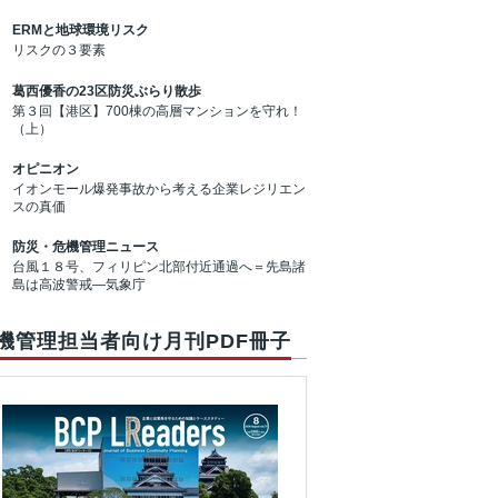
ERMと地球環境リスク
リスクの３要素
葛西優香の23区防災ぶらり散歩
第３回【港区】700棟の高層マンションを守れ！
（上）
オピニオン
イオンモール爆発事故から考える企業レジリエン
スの真価
防災・危機管理ニュース
台風１８号、フィリピン北部付近通過へ＝先島諸
島は高波警戒―気象庁
機管理担当者向け月刊PDF冊子