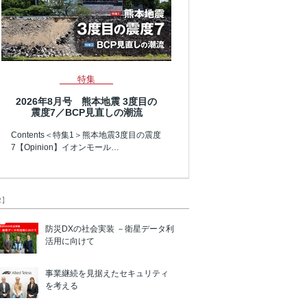
特集
2026年8月号 熊本地震 3度目の
震度7／BCP見直しの潮流
Contents＜特集1＞熊本地震3度目の震度
7【Opinion】イオンモール…
R】
防災DXの社会実装 －衛星データ利
活用に向けて
事業継続を見据えたセキュリティ
を考える