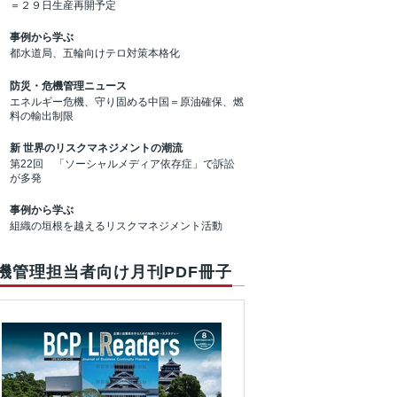
＝２９日生産再開予定
事例から学ぶ
都水道局、五輪向けテロ対策本格化
防災・危機管理ニュース
エネルギー危機、守り固める中国＝原油確保、燃
料の輸出制限
新 世界のリスクマネジメントの潮流
第22回 「ソーシャルメディア依存症」で訴訟
が多発
事例から学ぶ
組織の垣根を越えるリスクマネジメント活動
機管理担当者向け月刊PDF冊子