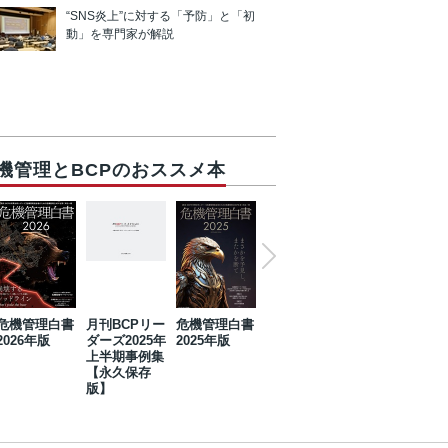
“SNS炎上”に対する「予防」と「初
動」を専門家が解説
機管理とBCPのおススメ本
危機管理白書
月刊BCPリー
危機管理白書
2023年防災・
危機管理白書
2026年版
ダーズ2025年
2025年版
BCP・リスク
2024年版
上半期事例集
マネジメント
【永久保存
事例集【永久
版】
保存版】