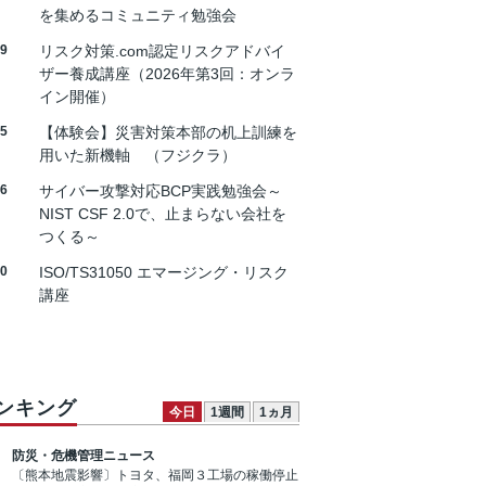
を集めるコミュニティ勉強会
19
リスク対策.com認定リスクアドバイ
ザー養成講座（2026年第3回：オンラ
イン開催）
25
【体験会】災害対策本部の机上訓練を
用いた新機軸 （フジクラ）
26
サイバー攻撃対応BCP実践勉強会～
NIST CSF 2.0で、止まらない会社を
つくる～
30
ISO/TS31050 エマージング・リスク
講座
ンキング
今日
1週間
1ヵ月
防災・危機管理ニュース
〔熊本地震影響〕トヨタ、福岡３工場の稼働停止