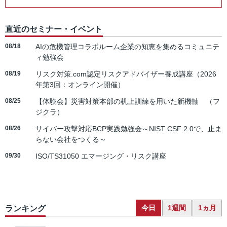
直近のセミナー・イベント
08/18
AIの危機管理コラボルーム企業の知恵を集めるコミュニテ
ィ勉強会
08/19
リスク対策.com認定リスクアドバイザー養成講座（2026
年第3回：オンライン開催）
08/25
【体験会】災害対策本部の机上訓練を用いた新機軸 （フ
ジクラ）
08/26
サイバー攻撃対応BCP実践勉強会～NIST CSF 2.0で、止ま
らない会社をつくる～
09/30
ISO/TS31050 エマージング・リスク講座
今日
1週間
1ヵ月
ランキング