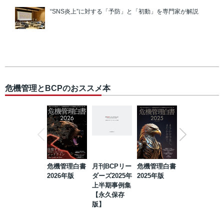
“SNS炎上”に対する「予防」と「初動」を専門家が解説
危機管理とBCPのおススメ本
危機管理白書
月刊BCPリー
危機管理白書
2023年防災・
2026年版
ダーズ2025年
2025年版
BCP・リスク
上半期事例集
マネジメント
【永久保存
事例集【永久
版】
保存版】