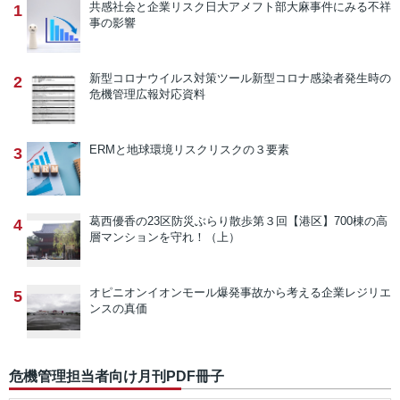
共感社会と企業リスク
日大アメフト部大麻事件にみる不祥
1
事の影響
新型コロナウイルス対策ツール
新型コロナ感染者発生時の
2
危機管理広報対応資料
ERMと地球環境リスク
リスクの３要素
3
葛西優香の23区防災ぶらり散歩
第３回【港区】700棟の高
4
層マンションを守れ！（上）
オピニオン
イオンモール爆発事故から考える企業レジリエ
5
ンスの真価
危機管理担当者向け月刊PDF冊子