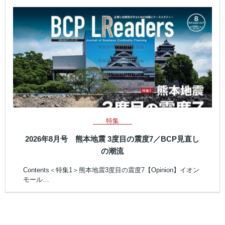
特集
2026年8月号 熊本地震 3度目の震度7／BCP見直し
の潮流
Contents＜特集1＞熊本地震3度目の震度7【Opinion】イオン
モール…