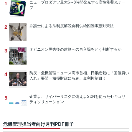
ニュープロダクツ
最大6～8時間発光する高性能蓄光テー
1
プ
弁護士による法制度解説
食料供給困難事態対策法
2
オピニオン
災害後の建物への再入場をどう判断するか
3
防災・危機管理ニュース
高市首相、日銀総裁に「国債買い
4
入れ」要請＝積極財政にらみ、金利抑制狙う
企業よ、サイバーリスクに備えよ
SDNを使ったセキュリ
5
ティソリューション
危機管理担当者向け月刊PDF冊子