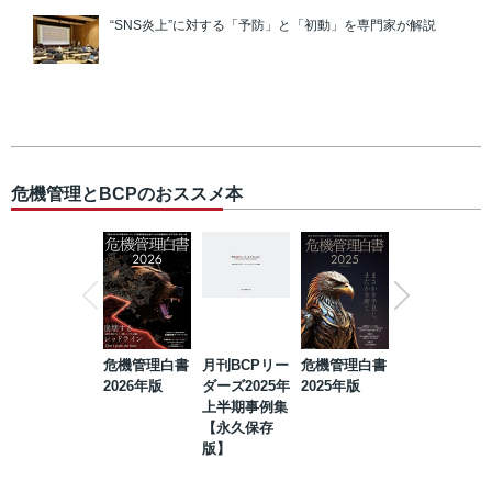
“SNS炎上”に対する「予防」と「初動」を専門家が解説
危機管理とBCPのおススメ本
危機管理白書
月刊BCPリー
危機管理白書
2023年防災・
2026年版
ダーズ2025年
2025年版
BCP・リスク
上半期事例集
マネジメント
【永久保存
事例集【永久
版】
保存版】