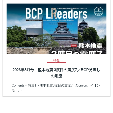
特集
2026年8月号 熊本地震 3度目の震度7／BCP見直し
の潮流
Contents＜特集1＞熊本地震3度目の震度7【Opinion】イオン
モール…