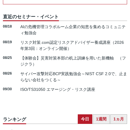
直近のセミナー・イベント
08/18
AIの危機管理コラボルーム企業の知恵を集めるコミュニテ
ィ勉強会
08/19
リスク対策.com認定リスクアドバイザー養成講座（2026
年第3回：オンライン開催）
08/25
【体験会】災害対策本部の机上訓練を用いた新機軸 （フ
ジクラ）
08/26
サイバー攻撃対応BCP実践勉強会～NIST CSF 2.0で、止ま
らない会社をつくる～
09/30
ISO/TS31050 エマージング・リスク講座
今日
1週間
1ヵ月
ランキング