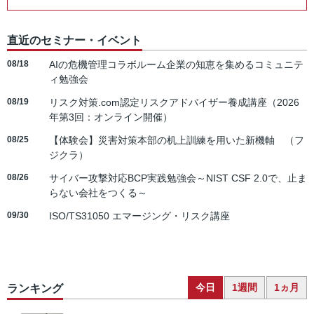
直近のセミナー・イベント
08/18
AIの危機管理コラボルーム企業の知恵を集めるコミュニテ
ィ勉強会
08/19
リスク対策.com認定リスクアドバイザー養成講座（2026
年第3回：オンライン開催）
08/25
【体験会】災害対策本部の机上訓練を用いた新機軸 （フ
ジクラ）
08/26
サイバー攻撃対応BCP実践勉強会～NIST CSF 2.0で、止ま
らない会社をつくる～
09/30
ISO/TS31050 エマージング・リスク講座
今日
1週間
1ヵ月
ランキング