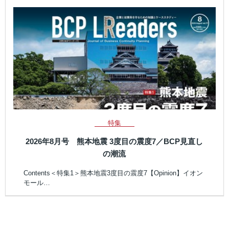
特集
2026年8月号 熊本地震 3度目の震度7／BCP見直し
の潮流
Contents＜特集1＞熊本地震3度目の震度7【Opinion】イオン
モール…