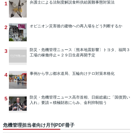
弁護士による法制度解説
食料供給困難事態対策法
1
オピニオン
災害後の建物への再入場をどう判断するか
2
防災・危機管理ニュース
〔熊本地震影響〕トヨタ、福岡３
3
工場の稼働停止＝２９日生産再開予定
事例から学ぶ
都水道局、五輪向けテロ対策本格化
4
防災・危機管理ニュース
高市首相、日銀総裁に「国債買い
5
入れ」要請＝積極財政にらみ、金利抑制狙う
危機管理担当者向け月刊PDF冊子