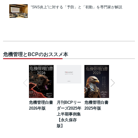
“SNS炎上”に対する「予防」と「初動」を専門家が解説
危機管理とBCPのおススメ本
危機管理白書
月刊BCPリー
危機管理白書
2023年防災・
2026年版
ダーズ2025年
2025年版
BCP・リスク
上半期事例集
マネジメント
【永久保存
事例集【永久
版】
保存版】