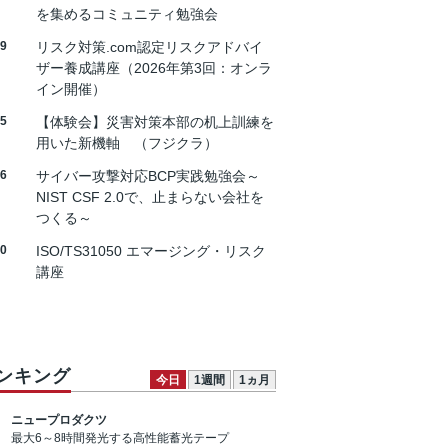
を集めるコミュニティ勉強会
19
リスク対策.com認定リスクアドバイ
ザー養成講座（2026年第3回：オンラ
イン開催）
25
【体験会】災害対策本部の机上訓練を
用いた新機軸 （フジクラ）
26
サイバー攻撃対応BCP実践勉強会～
NIST CSF 2.0で、止まらない会社を
つくる～
30
ISO/TS31050 エマージング・リスク
講座
ンキング
今日
1週間
1ヵ月
ニュープロダクツ
最大6～8時間発光する高性能蓄光テープ