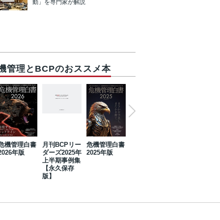
動」を専門家が解説
機管理とBCPのおススメ本
危機管理白書
月刊BCPリー
危機管理白書
2023年防災・
危機管理白書
2026年版
ダーズ2025年
2025年版
BCP・リスク
2024年版
上半期事例集
マネジメント
【永久保存
事例集【永久
版】
保存版】