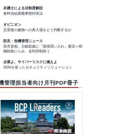
弁護士による法制度解説
食料供給困難事態対策法
オピニオン
災害後の建物への再入場をどう判断するか
防災・危機管理ニュース
高市首相、日銀総裁に「国債買い入れ」要請＝積
極財政にらみ、金利抑制狙う
企業よ、サイバーリスクに備えよ
SDNを使ったセキュリティソリューション
機管理担当者向け月刊PDF冊子