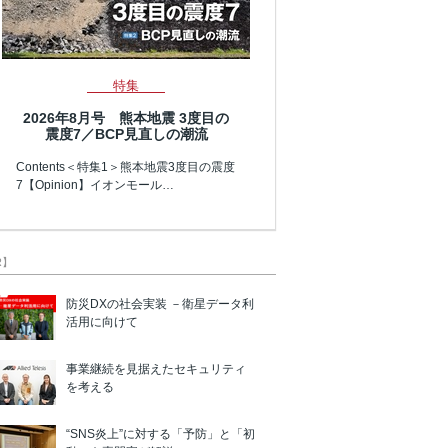
特集
2026年8月号 熊本地震 3度目の
震度7／BCP見直しの潮流
Contents＜特集1＞熊本地震3度目の震度
7【Opinion】イオンモール…
R】
防災DXの社会実装 －衛星データ利
活用に向けて
事業継続を見据えたセキュリティ
を考える
“SNS炎上”に対する「予防」と「初