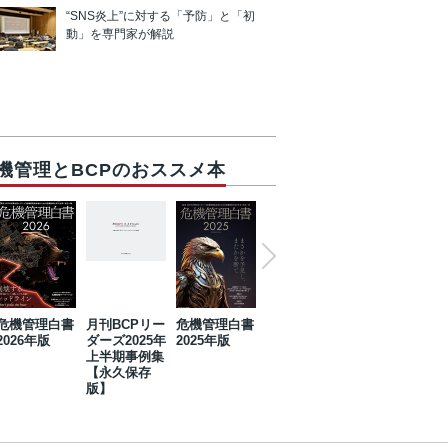
“SNS炎上”に対する「予防」と「初
動」を専門家が解説
機管理とBCPのおススメ本
危機管理白書
月刊BCPリー
危機管理白書
2023年防災・
危機管理白書
2026年版
ダーズ2025年
2025年版
BCP・リスク
2024年版
上半期事例集
マネジメント
【永久保存
事例集【永久
版】
保存版】