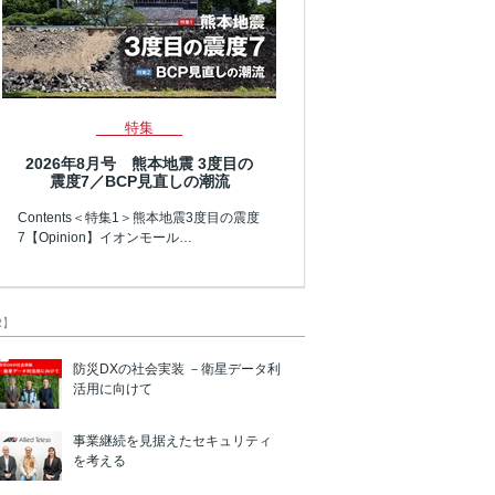
特集
2026年8月号 熊本地震 3度目の
震度7／BCP見直しの潮流
Contents＜特集1＞熊本地震3度目の震度
7【Opinion】イオンモール…
R】
防災DXの社会実装 －衛星データ利
活用に向けて
事業継続を見据えたセキュリティ
を考える