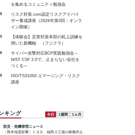
を集めるコミュニティ勉強会
19
リスク対策.com認定リスクアドバイ
ザー養成講座（2026年第3回：オンラ
イン開催）
25
【体験会】災害対策本部の机上訓練を
用いた新機軸 （フジクラ）
26
サイバー攻撃対応BCP実践勉強会～
NIST CSF 2.0で、止まらない会社を
つくる～
30
ISO/TS31050 エマージング・リスク
講座
ンキング
今日
1週間
1ヵ月
防災・危機管理ニュース
〔熊本地震影響〕トヨタ、福岡３工場の稼働停止