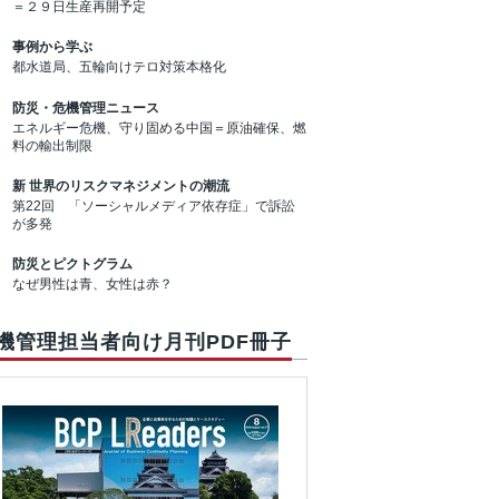
＝２９日生産再開予定
事例から学ぶ
都水道局、五輪向けテロ対策本格化
防災・危機管理ニュース
エネルギー危機、守り固める中国＝原油確保、燃
料の輸出制限
新 世界のリスクマネジメントの潮流
第22回 「ソーシャルメディア依存症」で訴訟
が多発
防災とピクトグラム
なぜ男性は青、女性は赤？
機管理担当者向け月刊PDF冊子