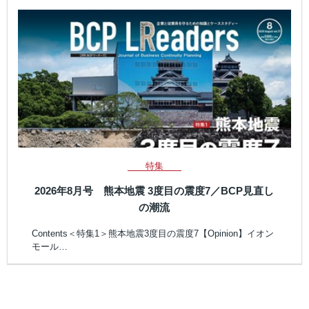
特集
2026年8月号 熊本地震 3度目の震度7／BCP見直し
の潮流
Contents＜特集1＞熊本地震3度目の震度7【Opinion】イオン
モール…