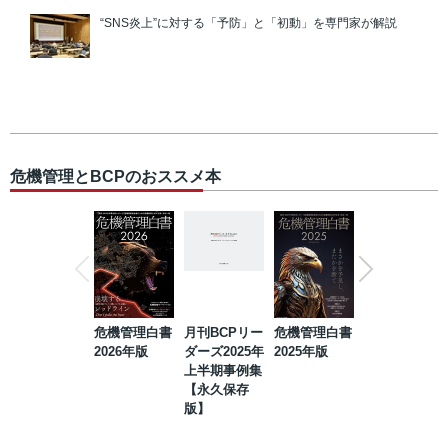
“SNS炎上”に対する「予防」と「初動」を専門家が解説
危機管理とBCPのおススメ本
危機管理白書
月刊BCPリー
危機管理白書
2023年防災・
2026年版
ダーズ2025年
2025年版
BCP・リスク
上半期事例集
マネジメント
【永久保存
事例集【永久
版】
保存版】