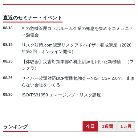
直近のセミナー・イベント
08/18
AIの危機管理コラボルーム企業の知恵を集めるコミュニテ
ィ勉強会
08/19
リスク対策.com認定リスクアドバイザー養成講座（2026
年第3回：オンライン開催）
08/25
【体験会】災害対策本部の机上訓練を用いた新機軸 （フ
ジクラ）
08/26
サイバー攻撃対応BCP実践勉強会～NIST CSF 2.0で、止ま
らない会社をつくる～
09/30
ISO/TS31050 エマージング・リスク講座
今日
1週間
1ヵ月
ランキング