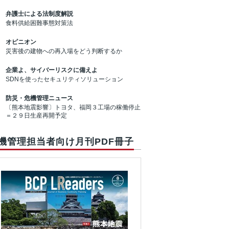
弁護士による法制度解説
食料供給困難事態対策法
オピニオン
災害後の建物への再入場をどう判断するか
企業よ、サイバーリスクに備えよ
SDNを使ったセキュリティソリューション
防災・危機管理ニュース
〔熊本地震影響〕トヨタ、福岡３工場の稼働停止
＝２９日生産再開予定
機管理担当者向け月刊PDF冊子