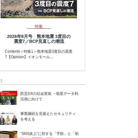
特集
2026年8月号 熊本地震 3度目の
震度7／BCP見直しの潮流
Contents＜特集1＞熊本地震3度目の震度
7【Opinion】イオンモール…
R】
防災DXの社会実装 －衛星データ利
活用に向けて
事業継続を見据えたセキュリティ
を考える
“SNS炎上”に対する「予防」と「初