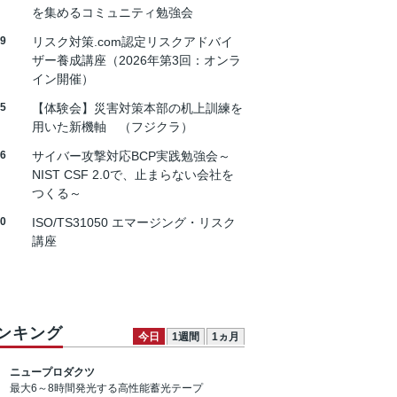
を集めるコミュニティ勉強会
19
リスク対策.com認定リスクアドバイ
ザー養成講座（2026年第3回：オンラ
イン開催）
25
【体験会】災害対策本部の机上訓練を
用いた新機軸 （フジクラ）
26
サイバー攻撃対応BCP実践勉強会～
NIST CSF 2.0で、止まらない会社を
つくる～
30
ISO/TS31050 エマージング・リスク
講座
ンキング
今日
1週間
1ヵ月
ニュープロダクツ
最大6～8時間発光する高性能蓄光テープ