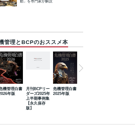
動」を専門家が解説
機管理とBCPのおススメ本
危機管理白書
月刊BCPリー
危機管理白書
2023年防災・
危機管理白書
2026年版
ダーズ2025年
2025年版
BCP・リスク
2024年版
上半期事例集
マネジメント
【永久保存
事例集【永久
版】
保存版】