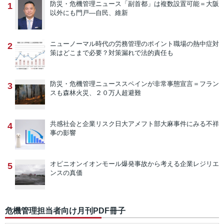
防災・危機管理ニュース
「副首都」は複数設置可能＝大阪
1
以外にも門戸―自民、維新
ニューノーマル時代の労務管理のポイント
職場の熱中症対
2
策はどこまで必要？対策漏れで法的責任も
防災・危機管理ニュース
スペインが非常事態宣言＝フラン
3
スも森林火災、２０万人超避難
共感社会と企業リスク
日大アメフト部大麻事件にみる不祥
4
事の影響
オピニオン
イオンモール爆発事故から考える企業レジリエ
5
ンスの真価
危機管理担当者向け月刊PDF冊子