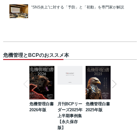
“SNS炎上”に対する「予防」と「初動」を専門家が解説
危機管理とBCPのおススメ本
危機管理白書
月刊BCPリー
危機管理白書
2023年防災・
2026年版
ダーズ2025年
2025年版
BCP・リスク
上半期事例集
マネジメント
【永久保存
事例集【永久
版】
保存版】