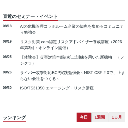
直近のセミナー・イベント
08/18
AIの危機管理コラボルーム企業の知恵を集めるコミュニテ
ィ勉強会
08/19
リスク対策.com認定リスクアドバイザー養成講座（2026
年第3回：オンライン開催）
08/25
【体験会】災害対策本部の机上訓練を用いた新機軸 （フ
ジクラ）
08/26
サイバー攻撃対応BCP実践勉強会～NIST CSF 2.0で、止ま
らない会社をつくる～
09/30
ISO/TS31050 エマージング・リスク講座
今日
1週間
1ヵ月
ランキング