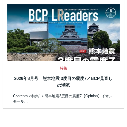
特集
2026年8月号 熊本地震 3度目の震度7／BCP見直し
の潮流
Contents＜特集1＞熊本地震3度目の震度7【Opinion】イオン
モール…