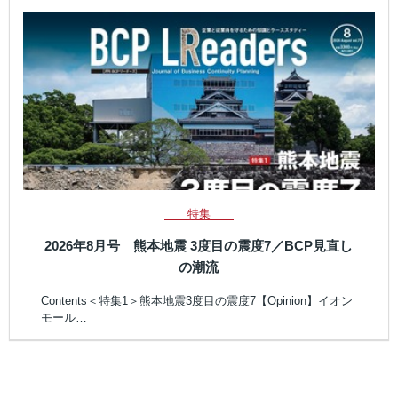
特集
2026年8月号 熊本地震 3度目の震度7／BCP見直し
の潮流
Contents＜特集1＞熊本地震3度目の震度7【Opinion】イオン
モール…