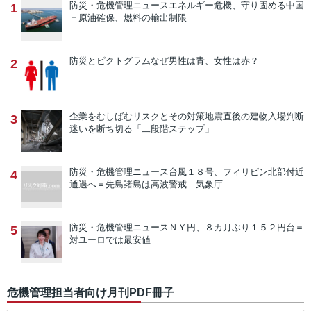
防災・危機管理ニュース
エネルギー危機、守り固める中国
1
＝原油確保、燃料の輸出制限
防災とピクトグラム
なぜ男性は青、女性は赤？
2
企業をむしばむリスクとその対策
地震直後の建物入場判断
3
迷いを断ち切る「二段階ステップ」
防災・危機管理ニュース
台風１８号、フィリピン北部付近
4
通過へ＝先島諸島は高波警戒―気象庁
防災・危機管理ニュース
ＮＹ円、８カ月ぶり１５２円台＝
5
対ユーロでは最安値
危機管理担当者向け月刊PDF冊子