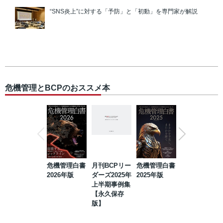
“SNS炎上”に対する「予防」と「初動」を専門家が解説
危機管理とBCPのおススメ本
危機管理白書
月刊BCPリー
危機管理白書
2023年防災・
2026年版
ダーズ2025年
2025年版
BCP・リスク
上半期事例集
マネジメント
【永久保存
事例集【永久
版】
保存版】