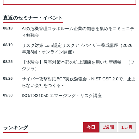
直近のセミナー・イベント
08/18
AIの危機管理コラボルーム企業の知恵を集めるコミュニテ
ィ勉強会
08/19
リスク対策.com認定リスクアドバイザー養成講座（2026
年第3回：オンライン開催）
08/25
【体験会】災害対策本部の机上訓練を用いた新機軸 （フ
ジクラ）
08/26
サイバー攻撃対応BCP実践勉強会～NIST CSF 2.0で、止ま
らない会社をつくる～
09/30
ISO/TS31050 エマージング・リスク講座
今日
1週間
1ヵ月
ランキング