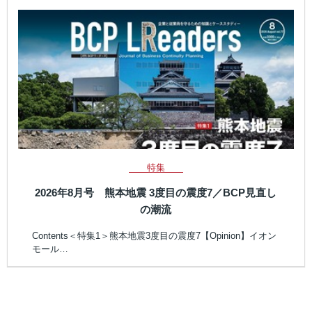
特集
2026年8月号 熊本地震 3度目の震度7／BCP見直し
の潮流
Contents＜特集1＞熊本地震3度目の震度7【Opinion】イオン
モール…