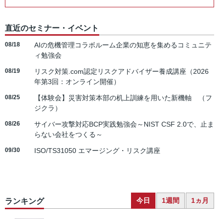
直近のセミナー・イベント
08/18
AIの危機管理コラボルーム企業の知恵を集めるコミュニテ
ィ勉強会
08/19
リスク対策.com認定リスクアドバイザー養成講座（2026
年第3回：オンライン開催）
08/25
【体験会】災害対策本部の机上訓練を用いた新機軸 （フ
ジクラ）
08/26
サイバー攻撃対応BCP実践勉強会～NIST CSF 2.0で、止ま
らない会社をつくる～
09/30
ISO/TS31050 エマージング・リスク講座
今日
1週間
1ヵ月
ランキング