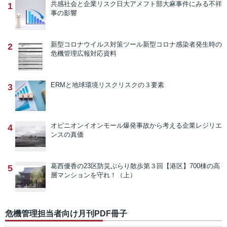
共感社会と企業リスク
日大アメフト部大麻事件にみる不祥
1
事の影響
新型コロナウイルス対策ツール
新型コロナ感染者発生時の
2
危機管理広報対応資料
ERMと地球環境リスク
リスクの３要素
3
オピニオン
イオンモール爆発事故から考える企業レジリエ
4
ンスの真価
葛西優香の23区防災ぶらり散歩
第３回【港区】700棟の高
5
層マンションを守れ！（上）
危機管理担当者向け月刊PDF冊子