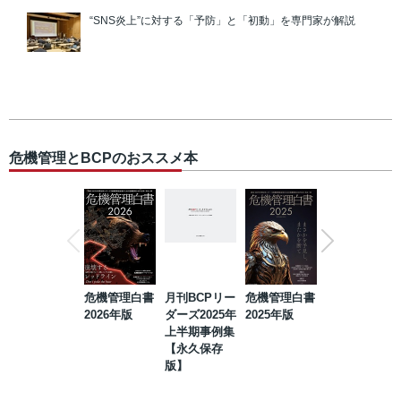
“SNS炎上”に対する「予防」と「初動」を専門家が解説
危機管理とBCPのおススメ本
危機管理白書
月刊BCPリー
危機管理白書
2023年防災・
2026年版
ダーズ2025年
2025年版
BCP・リスク
上半期事例集
マネジメント
【永久保存
事例集【永久
版】
保存版】