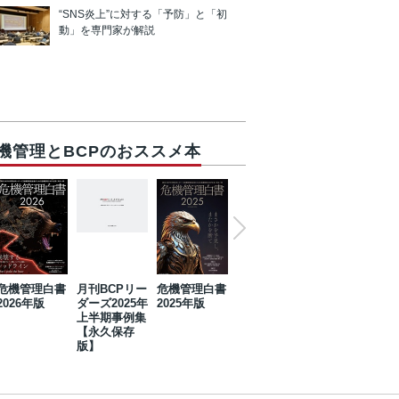
“SNS炎上”に対する「予防」と「初
動」を専門家が解説
機管理とBCPのおススメ本
危機管理白書
月刊BCPリー
危機管理白書
2023年防災・
危機管理白書
2026年版
ダーズ2025年
2025年版
BCP・リスク
2024年版
上半期事例集
マネジメント
【永久保存
事例集【永久
版】
保存版】