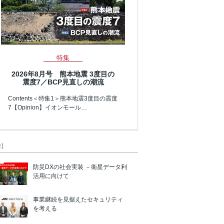
特集
2026年8月号 熊本地震 3度目の
震度7／BCP見直しの潮流
Contents＜特集1＞熊本地震3度目の震度
7【Opinion】イオンモール…
R】
防災DXの社会実装 －衛星データ利
活用に向けて
事業継続を見据えたセキュリティ
を考える