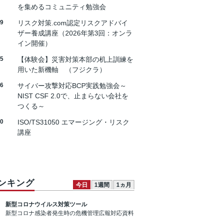
を集めるコミュニティ勉強会
19
リスク対策.com認定リスクアドバイ
ザー養成講座（2026年第3回：オンラ
イン開催）
25
【体験会】災害対策本部の机上訓練を
用いた新機軸 （フジクラ）
26
サイバー攻撃対応BCP実践勉強会～
NIST CSF 2.0で、止まらない会社を
つくる～
30
ISO/TS31050 エマージング・リスク
講座
ンキング
今日
1週間
1ヵ月
新型コロナウイルス対策ツール
新型コロナ感染者発生時の危機管理広報対応資料