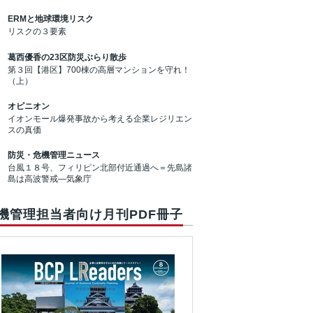
ERMと地球環境リスク
リスクの３要素
葛西優香の23区防災ぶらり散歩
第３回【港区】700棟の高層マンションを守れ！
（上）
オピニオン
イオンモール爆発事故から考える企業レジリエン
スの真価
防災・危機管理ニュース
台風１８号、フィリピン北部付近通過へ＝先島諸
島は高波警戒―気象庁
機管理担当者向け月刊PDF冊子