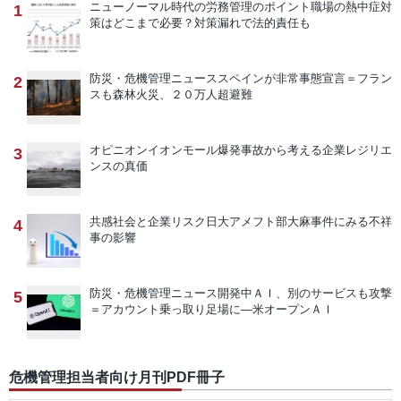
ニューノーマル時代の労務管理のポイント
職場の熱中症対
1
策はどこまで必要？対策漏れで法的責任も
防災・危機管理ニュース
スペインが非常事態宣言＝フラン
2
スも森林火災、２０万人超避難
オピニオン
イオンモール爆発事故から考える企業レジリエ
3
ンスの真価
共感社会と企業リスク
日大アメフト部大麻事件にみる不祥
4
事の影響
防災・危機管理ニュース
開発中ＡＩ、別のサービスも攻撃
5
＝アカウント乗っ取り足場に―米オープンＡＩ
危機管理担当者向け月刊PDF冊子