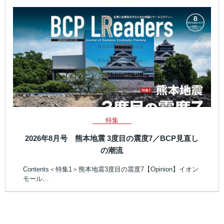
特集
2026年8月号 熊本地震 3度目の震度7／BCP見直し
の潮流
Contents＜特集1＞熊本地震3度目の震度7【Opinion】イオン
モール…