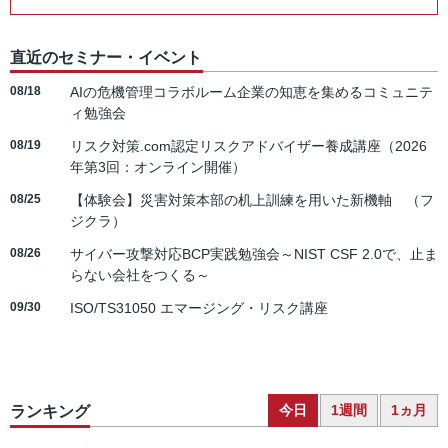
直近のセミナー・イベント
08/18
AIの危機管理コラボルーム企業の知恵を集めるコミュニテ
ィ勉強会
08/19
リスク対策.com認定リスクアドバイザー養成講座（2026
年第3回：オンライン開催）
08/25
【体験会】災害対策本部の机上訓練を用いた新機軸 （フ
ジクラ）
08/26
サイバー攻撃対応BCP実践勉強会～NIST CSF 2.0で、止ま
らない会社をつくる～
09/30
ISO/TS31050 エマージング・リスク講座
今日
1週間
1ヵ月
ランキング