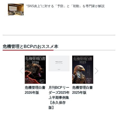
“SNS炎上”に対する「予防」と「初動」を専門家が解説
危機管理とBCPのおススメ本
危機管理白書
月刊BCPリー
危機管理白書
2023年防災・
2026年版
ダーズ2025年
2025年版
BCP・リスク
上半期事例集
マネジメント
【永久保存
事例集【永久
版】
保存版】