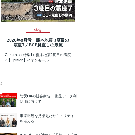
特集
2026年8月号 熊本地震 3度目の
震度7／BCP見直しの潮流
Contents＜特集1＞熊本地震3度目の震度
7【Opinion】イオンモール…
R】
防災DXの社会実装 －衛星データ利
活用に向けて
事業継続を見据えたセキュリティ
を考える