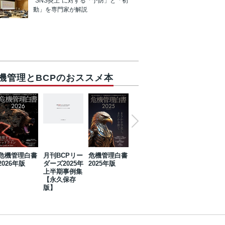
“SNS炎上”に対する「予防」と「初
動」を専門家が解説
機管理とBCPのおススメ本
危機管理白書
月刊BCPリー
危機管理白書
2023年防災・
危機管理白書
2026年版
ダーズ2025年
2025年版
BCP・リスク
2024年版
上半期事例集
マネジメント
【永久保存
事例集【永久
版】
保存版】