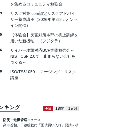
を集めるコミュニティ勉強会
19
リスク対策.com認定リスクアドバイ
ザー養成講座（2026年第3回：オンラ
イン開催）
25
【体験会】災害対策本部の机上訓練を
用いた新機軸 （フジクラ）
26
サイバー攻撃対応BCP実践勉強会～
NIST CSF 2.0で、止まらない会社を
つくる～
30
ISO/TS31050 エマージング・リスク
講座
ンキング
今日
1週間
1ヵ月
防災・危機管理ニュース
高市首相、日銀総裁に「国債買い入れ」要請＝積